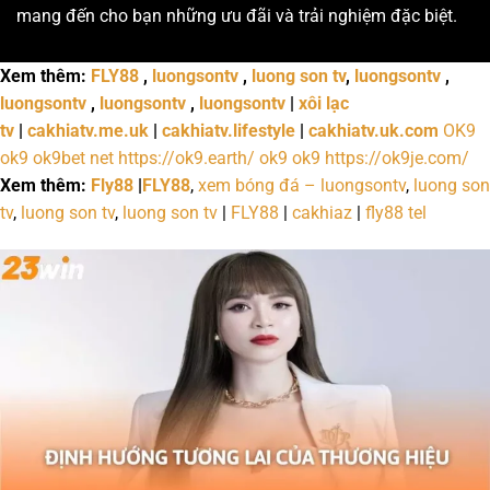
mang đến cho bạn những ưu đãi và trải nghiệm đặc biệt.
Xem thêm:
FLY88
,
luongsontv
,
luong son tv
,
luongsontv
,
luongsontv
,
luongsontv
,
luongsontv
|
xôi lạc
tv
|
cakhiatv.me.uk
|
cakhiatv.lifestyle
|
cakhiatv.uk.com
OK9
ok9
ok9bet net
https://ok9.earth/
ok9
ok9
https://ok9je.com/
Xem thêm:
Fly88
|
FLY88
,
xem bóng đá – luongsontv
,
luong son
tv
,
luong son tv
,
luong son tv
|
FLY88
|
cakhiaz
|
fly88 tel