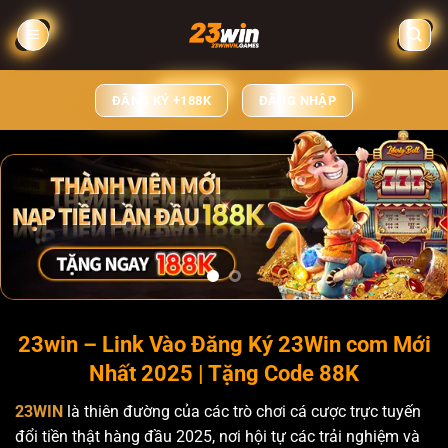
Chuyển
đến
nội
dung
ĐĂNG KÝ +188K
ĐĂNG NHẬP
23win – Link Vào Đăng Ký 23Win com Mới
Nhất 2025 | Tặng Code 88K
23WIN
là thiên đường của các trò chơi cá cược trực tuyến
đổi tiền thật hàng đầu 2025, nơi hội tự các trải nghiệm và