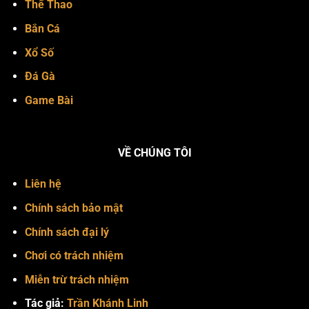
Thể Thao
Bắn Cá
Xổ Số
Đá Gà
Game Bài
VỀ CHÚNG TÔI
Liên hệ
Chính sách bảo mật
Chính sách đại lý
Chơi có trách nhiệm
Miễn trừ trách nhiệm
Tác giả:
Trần Khánh Linh