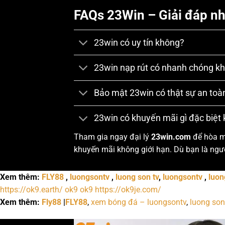
FAQs 23Win – Giải đáp nh
23win có uy tín không?
23win nạp rút có nhanh chóng k
Bảo mật 23win có thật sự an to
23win có khuyến mãi gì đặc biệt
Tham gia ngay đại lý
23win.com
để hòa mì
khuyến mãi không giới hạn. Dù bạn là ngườ
Xem thêm:
FLY88
,
luongsontv
,
luong son tv
,
luongsontv
,
luon
https://ok9.earth/
ok9
ok9
https://ok9je.com/
Xem thêm:
Fly88
|
FLY88
,
xem bóng đá – luongsontv
,
luong son