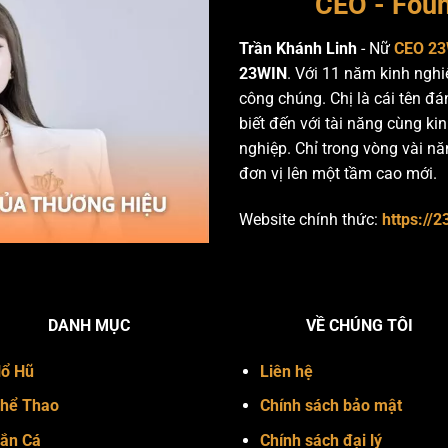
CEO - Foun
Trần Khánh Linh
- Nữ
CEO 2
23WIN
. Với 11 năm kinh nghi
công chúng. Chị là cái tên đ
biết đến với tài năng cùng k
nghiệp. Chỉ trong vòng vài nă
đơn vị lên một tầm cao mới.
Website chính thức:
https://
DANH MỤC
VỀ CHÚNG TÔI
ổ Hũ
Liên hệ
hể Thao
Chính sách bảo mật
ắn Cá
Chính sách đại lý