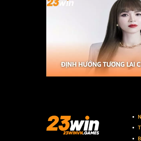
N
T
B