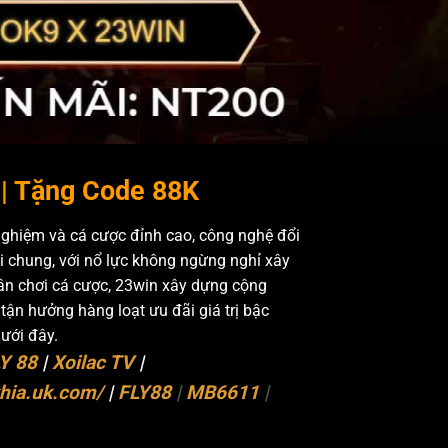
 | Tặng Code 88K
i nghiệm và cá cược đỉnh cao, công nghệ đổi
ói chung, với nổ lực không ngừng nghỉ xây
 sân chơi cá cược, 23win xây dựng cộng
 tận hưởng hàng loạt ưu đãi giá trị bậc
dưới đây.
Y 88
|
Xoilac TV
|
khia.uk.com/
|
FLY88
|
MB6611
|