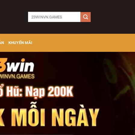
ẪN
KHUYẾN MÃI