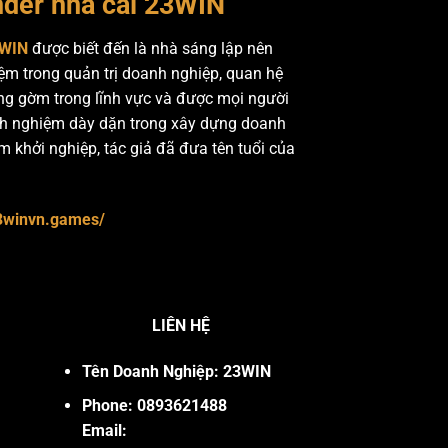
der nhà cái 23WIN
3WIN
được biết đến là nhà sáng lập nên
ệm trong quản trị doanh nghiệp, quan hệ
áng gờm trong lĩnh vực và được mọi người
inh nghiệm dày dặn trong xây dựng doanh
m khởi nghiệp, tác giả đã đưa tên tuổi của
23winvn.games/
LIÊN HỆ
Tên Doanh Nghiệp: 23WIN
Phone: 0893621488
Email: