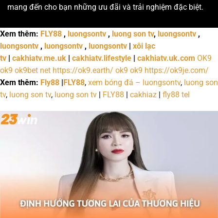
mang đến cho bạn những ưu đãi và trải nghiệm đặc biệt.
Xem thêm:
FLY88
,
luongsontv
,
luong son tv
,
luongsontv
,
luongsontv
,
luongsontv
,
luongsontv
|
xôi lạc
tv
|
cakhiatv.me.uk
|
cakhiatv.lifestyle
|
cakhiatv.uk.com
OK9
ok9
ok9bet net
https://ok9.earth/
ok9
ok9
https://ok9je.com/
Xem thêm:
Fly88
|
FLY88
,
xem bóng đá – luongsontv
,
luong son
tv
,
luong son tv
,
luong son tv
|
FLY88
|
cakhiaz
|
fly88 tel