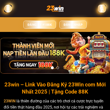
Chuyển
đến
nội
dung
ĐĂNG KÝ +188K
ĐĂNG NHẬP
23win – Link Vào Đăng Ký 23Win com Mới
Nhất 2025 | Tặng Code 88K
23WIN
là thiên đường của các trò chơi cá cược trực tuyến
đổi tiền thật hàng đầu 2025, nơi hội tự các trải nghiệm và