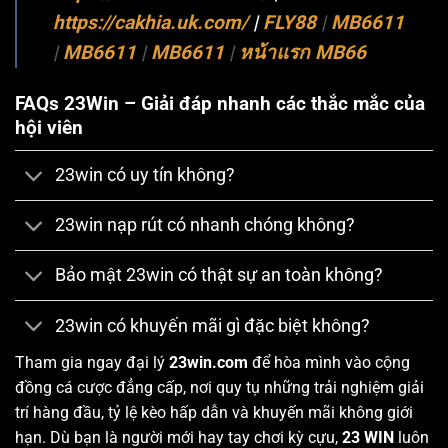
https://cakhia.uk.com/
|
FLY88
|
MB6611
|
MB6611
|
MB6611
|
หน้าแรก MB66
FAQs 23Win – Giải đáp nhanh các thắc mắc của
hội viên
23win có uy tín không?
23win nạp rút có nhanh chóng không?
Bảo mật 23win có thật sự an toàn không?
23win có khuyến mãi gì đặc biệt không?
Tham gia ngay đại lý
23win.com
để hòa mình vào cộng
đồng cá cược đẳng cấp, nơi quy tụ những trải nghiệm giải
trí hàng đầu, tỷ lệ kèo hấp dẫn và khuyến mãi không giới
hạn. Dù bạn là người mới hay tay chơi kỳ cựu,
23 WIN
luôn