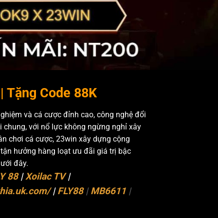
 | Tặng Code 88K
i nghiệm và cá cược đỉnh cao, công nghệ đổi
ói chung, với nổ lực không ngừng nghỉ xây
 sân chơi cá cược, 23win xây dựng cộng
 tận hưởng hàng loạt ưu đãi giá trị bậc
dưới đây.
Y 88
|
Xoilac TV
|
khia.uk.com/
|
FLY88
|
MB6611
|