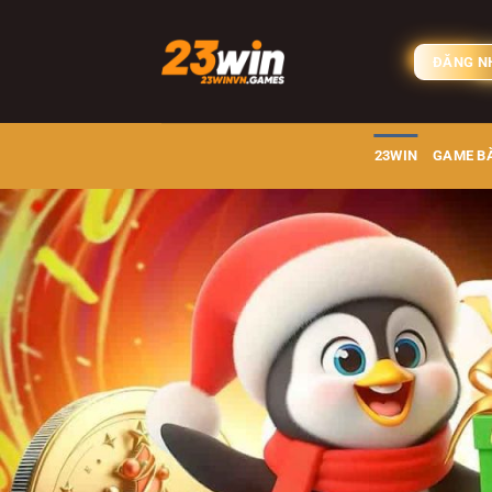
Chuyển
đến
ĐĂNG N
nội
dung
23WIN
GAME B