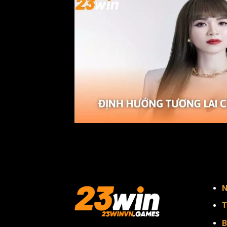
N
T
B