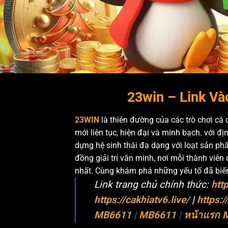
23win – Link Và
23WIN
là thiên đường của các trò chơi cá 
mới liên tục, hiện đại và minh bạch. với đ
dựng hệ sinh thái đa dạng với loạt sản ph
đồng giải trí văn minh, nơi mỗi thành viên
nhất. Cùng khám phá những yếu tố đã biến 
Link trang chủ chính thức:
htt
https://cakhiatv6.live/
|
https:/
MB6611
|
MB6611
|
หน้าแรก 