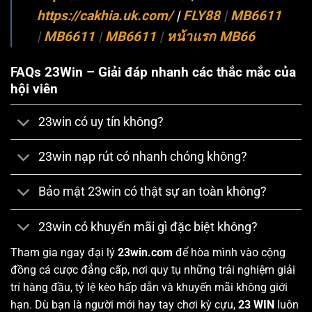
https://cakhia.uk.com/
|
FLY88
|
MB6611
|
MB6611
|
MB6611
|
หน้าแรก MB66
FAQs 23Win – Giải đáp nhanh các thắc mắc của
hội viên
23win có uy tín không?
23win nạp rút có nhanh chóng không?
Bảo mật 23win có thật sự an toàn không?
23win có khuyến mãi gì đặc biệt không?
Tham gia ngay đại lý
23win.com
để hòa mình vào cộng
đồng cá cược đẳng cấp, nơi quy tụ những trải nghiệm giải
trí hàng đầu, tỷ lệ kèo hấp dẫn và khuyến mãi không giới
hạn. Dù bạn là người mới hay tay chơi kỳ cựu,
23 WIN
luôn