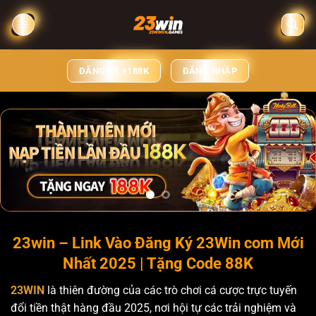
Chuyển
đến
nội
dung
ĐĂNG KÝ +188K
ĐĂNG NHẬP
23win – Link Vào Đăng Ký 23Win com Mới
Nhất 2025 | Tặng Code 88K
23WIN
là thiên đường của các trò chơi cá cược trực tuyến
đổi tiền thật hàng đầu 2025, nơi hội tự các trải nghiệm và