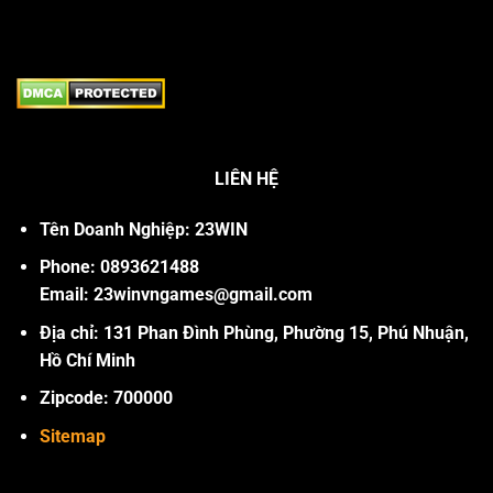
LIÊN HỆ
Tên Doanh Nghiệp: 23WIN
Phone: 0893621488
Email: 23winvngames@gmail.com
Địa chỉ: 131 Phan Đình Phùng, Phường 15, Phú Nhuận,
Hồ Chí Minh
Zipcode: 700000
Sitemap