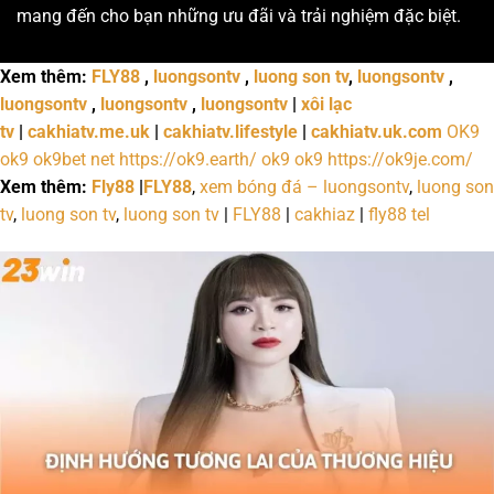
mang đến cho bạn những ưu đãi và trải nghiệm đặc biệt.
Xem thêm:
FLY88
,
luongsontv
,
luong son tv
,
luongsontv
,
luongsontv
,
luongsontv
,
luongsontv
|
xôi lạc
tv
|
cakhiatv.me.uk
|
cakhiatv.lifestyle
|
cakhiatv.uk.com
OK9
ok9
ok9bet net
https://ok9.earth/
ok9
ok9
https://ok9je.com/
Xem thêm:
Fly88
|
FLY88
,
xem bóng đá – luongsontv
,
luong son
tv
,
luong son tv
,
luong son tv
|
FLY88
|
cakhiaz
|
fly88 tel