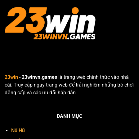
23win
-
23winvn.games
là trang web chính thức vào nhà
cái. Truy cập ngay trang web để trải nghiệm những trò chơi
đẳng cấp và các ưu đãi hấp dẫn.
DANH MỤC
Nổ Hũ