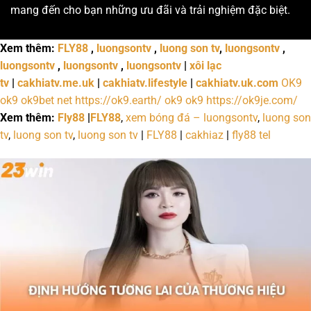
mang đến cho bạn những ưu đãi và trải nghiệm đặc biệt.
Xem thêm:
FLY88
,
luongsontv
,
luong son tv
,
luongsontv
,
luongsontv
,
luongsontv
,
luongsontv
|
xôi lạc
tv
|
cakhiatv.me.uk
|
cakhiatv.lifestyle
|
cakhiatv.uk.com
OK9
ok9
ok9bet net
https://ok9.earth/
ok9
ok9
https://ok9je.com/
Xem thêm:
Fly88
|
FLY88
,
xem bóng đá – luongsontv
,
luong son
tv
,
luong son tv
,
luong son tv
|
FLY88
|
cakhiaz
|
fly88 tel