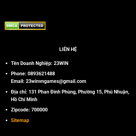
LIÊN HỆ
Tên Doanh Nghiệp: 23WIN
Phone: 0893621488
Email: 23winvngames@gmail.com
Địa chỉ: 131 Phan Đình Phùng, Phường 15, Phú Nhuận,
Hồ Chí Minh
Zipcode: 700000
Sitemap