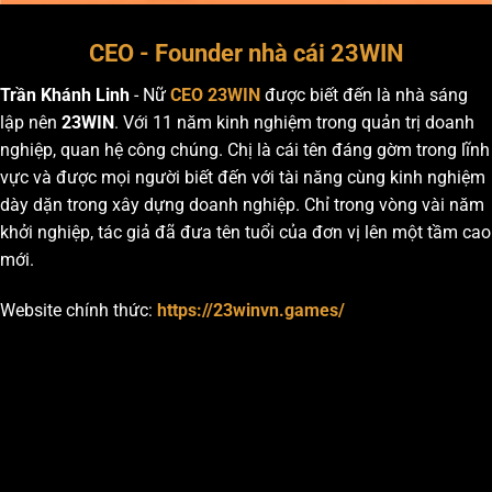
CEO - Founder nhà cái 23WIN
Trần Khánh Linh
- Nữ
CEO 23WIN
được biết đến là nhà sáng
lập nên
23WIN
. Với 11 năm kinh nghiệm trong quản trị doanh
nghiệp, quan hệ công chúng. Chị là cái tên đáng gờm trong lĩnh
vực và được mọi người biết đến với tài năng cùng kinh nghiệm
dày dặn trong xây dựng doanh nghiệp. Chỉ trong vòng vài năm
khởi nghiệp, tác giả đã đưa tên tuổi của đơn vị lên một tầm cao
mới.
Website chính thức:
https://23winvn.games/