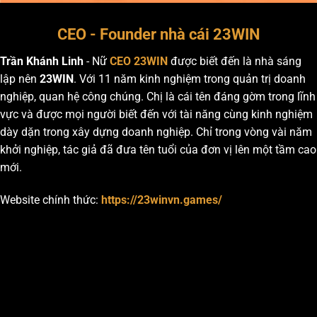
CEO - Founder nhà cái 23WIN
Trần Khánh Linh
- Nữ
CEO 23WIN
được biết đến là nhà sáng
lập nên
23WIN
. Với 11 năm kinh nghiệm trong quản trị doanh
nghiệp, quan hệ công chúng. Chị là cái tên đáng gờm trong lĩnh
vực và được mọi người biết đến với tài năng cùng kinh nghiệm
dày dặn trong xây dựng doanh nghiệp. Chỉ trong vòng vài năm
khởi nghiệp, tác giả đã đưa tên tuổi của đơn vị lên một tầm cao
mới.
Website chính thức:
https://23winvn.games/