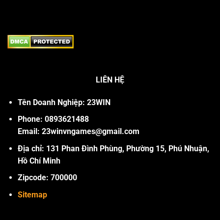
LIÊN HỆ
Tên Doanh Nghiệp: 23WIN
Phone: 0893621488
Email: 23winvngames@gmail.com
Địa chỉ: 131 Phan Đình Phùng, Phường 15, Phú Nhuận,
Hồ Chí Minh
Zipcode: 700000
Sitemap