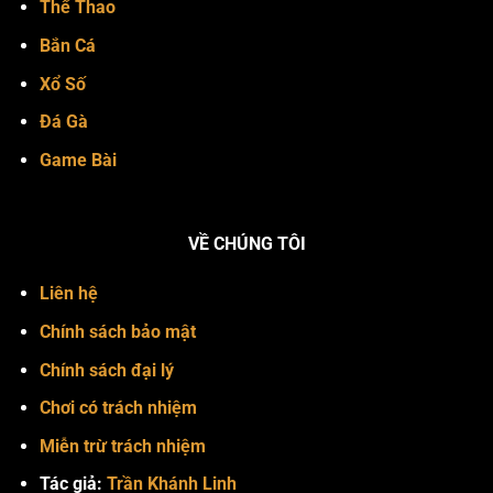
Thể Thao
Bắn Cá
Xổ Số
Đá Gà
Game Bài
VỀ CHÚNG TÔI
Liên hệ
Chính sách bảo mật
Chính sách đại lý
Chơi có trách nhiệm
Miễn trừ trách nhiệm
Tác giả:
Trần Khánh Linh