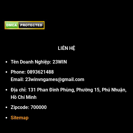
LIÊN HỆ
Tên Doanh Nghiệp: 23WIN
Phone: 0893621488
Email: 23winvngames@gmail.com
Địa chỉ: 131 Phan Đình Phùng, Phường 15, Phú Nhuận,
Hồ Chí Minh
Zipcode: 700000
Sitemap