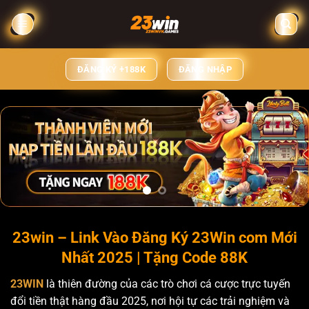
Chuyển
đến
nội
dung
ĐĂNG KÝ +188K
ĐĂNG NHẬP
23win – Link Vào Đăng Ký 23Win com Mới
Nhất 2025 | Tặng Code 88K
23WIN
là thiên đường của các trò chơi cá cược trực tuyến
đổi tiền thật hàng đầu 2025, nơi hội tự các trải nghiệm và