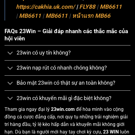
https://cakhia.uk.com/
|
FLY88
|
MB6611
|
MB6611
|
MB6611
|
หน้าแรก MB66
FAQs 23Win – Giải đáp nhanh các thắc mắc của
hội viên
23win có uy tín không?
23win nạp rút có nhanh chóng không?
Bảo mật 23win có thật sự an toàn không?
23win có khuyến mãi gì đặc biệt không?
Tham gia ngay đại lý
23win.com
để hòa mình vào cộng
đồng cá cược đẳng cấp, nơi quy tụ những trải nghiệm giải
trí hàng đầu, tỷ lệ kèo hấp dẫn và khuyến mãi không giới
hạn. Dù bạn là người mới hay tay chơi kỳ cựu,
23 WIN
luôn