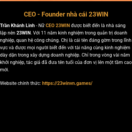
CEO - Founder nhà cái 23WIN
Trần Khánh Linh
- Nữ
CEO 23WIN
được biết đến là nhà sáng
lập nên
23WIN
. Với 11 năm kinh nghiệm trong quản trị doanh
nghiệp, quan hệ công chúng. Chị là cái tên đáng gờm trong lĩnh
vực và được mọi người biết đến với tài năng cùng kinh nghiệm
dày dặn trong xây dựng doanh nghiệp. Chỉ trong vòng vài năm
khởi nghiệp, tác giả đã đưa tên tuổi của đơn vị lên một tầm cao
mới.
Website chính thức:
https://23winvn.games/