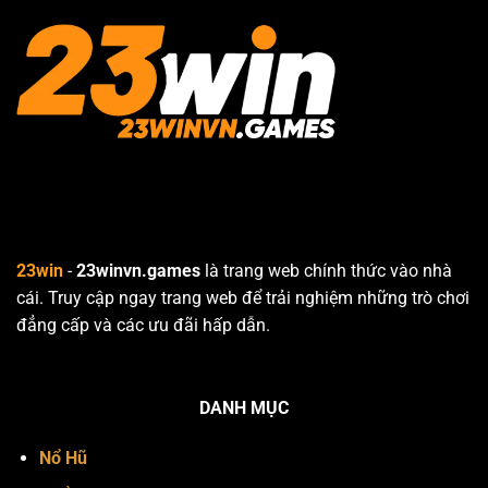
23win
-
23winvn.games
là trang web chính thức vào nhà
cái. Truy cập ngay trang web để trải nghiệm những trò chơi
đẳng cấp và các ưu đãi hấp dẫn.
DANH MỤC
Nổ Hũ