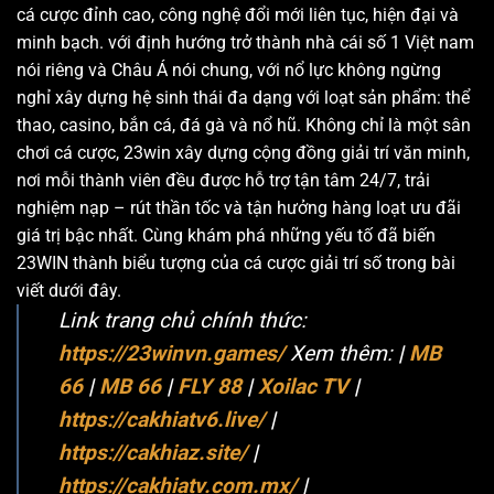
cá cược đỉnh cao, công nghệ đổi mới liên tục, hiện đại và
minh bạch. với định hướng trở thành nhà cái số 1 Việt nam
nói riêng và Châu Á nói chung, với nổ lực không ngừng
nghỉ xây dựng hệ sinh thái đa dạng với loạt sản phẩm: thể
thao, casino, bắn cá, đá gà và nổ hũ. Không chỉ là một sân
chơi cá cược, 23win xây dựng cộng đồng giải trí văn minh,
nơi mỗi thành viên đều được hỗ trợ tận tâm 24/7, trải
nghiệm nạp – rút thần tốc và tận hưởng hàng loạt ưu đãi
giá trị bậc nhất. Cùng khám phá những yếu tố đã biến
23WIN thành biểu tượng của cá cược giải trí số trong bài
viết dưới đây.
Link trang chủ chính thức:
https://23winvn.games/
Xem thêm:
|
MB
66
|
MB 66
|
FLY 88
|
Xoilac TV
|
https://cakhiatv6.live/
|
https://cakhiaz.site/
|
https://cakhiatv.com.mx/
|