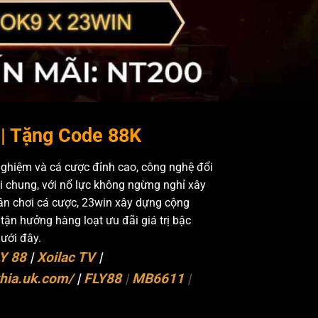
 | Tặng Code 88K
i nghiệm và cá cược đỉnh cao, công nghệ đổi
ói chung, với nổ lực không ngừng nghỉ xây
 sân chơi cá cược, 23win xây dựng cộng
 tận hưởng hàng loạt ưu đãi giá trị bậc
dưới đây.
Y 88
|
Xoilac TV
|
khia.uk.com/
|
FLY88
|
MB6611
|