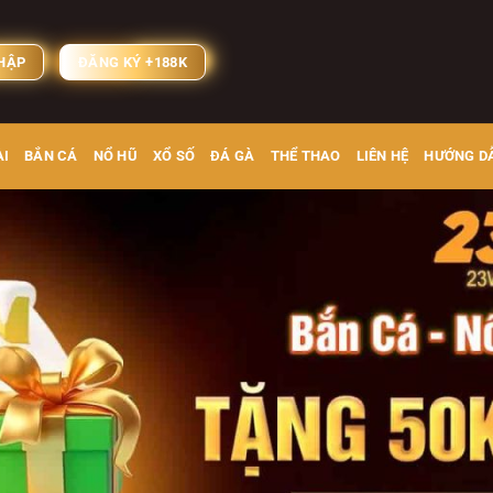
HẬP
ĐĂNG KÝ +188K
ÀI
BẮN CÁ
NỔ HŨ
XỔ SỐ
ĐÁ GÀ
THỂ THAO
LIÊN HỆ
HƯỚNG D