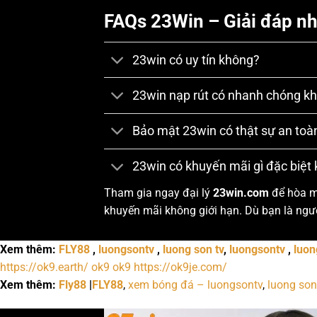
FAQs 23Win – Giải đáp nh
23win có uy tín không?
23win nạp rút có nhanh chóng k
Bảo mật 23win có thật sự an to
23win có khuyến mãi gì đặc biệt
Tham gia ngay đại lý
23win.com
để hòa mì
khuyến mãi không giới hạn. Dù bạn là ngườ
Xem thêm:
FLY88
,
luongsontv
,
luong son tv
,
luongsontv
,
luon
https://ok9.earth/
ok9
ok9
https://ok9je.com/
Xem thêm:
Fly88
|
FLY88
,
xem bóng đá – luongsontv
,
luong son