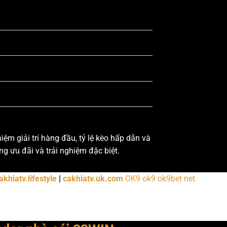
m giải trí hàng đầu, tỷ lệ kèo hấp dẫn và
 ưu đãi và trải nghiệm đặc biệt.
akhiatv.lifestyle
|
cakhiatv.uk.com
OK9
ok9
ok9bet net