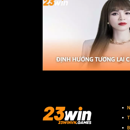
N
T
B