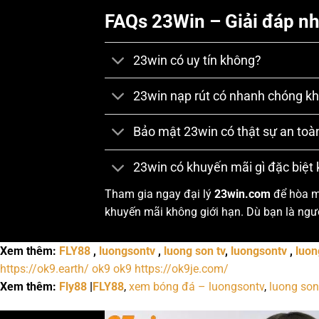
FAQs 23Win – Giải đáp nh
23win có uy tín không?
23win nạp rút có nhanh chóng k
Bảo mật 23win có thật sự an to
23win có khuyến mãi gì đặc biệt
Tham gia ngay đại lý
23win.com
để hòa mì
khuyến mãi không giới hạn. Dù bạn là ngườ
Xem thêm:
FLY88
,
luongsontv
,
luong son tv
,
luongsontv
,
luon
https://ok9.earth/
ok9
ok9
https://ok9je.com/
Xem thêm:
Fly88
|
FLY88
,
xem bóng đá – luongsontv
,
luong son