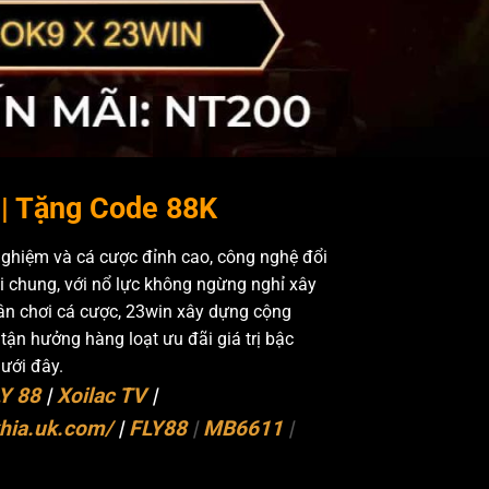
 | Tặng Code 88K
i nghiệm và cá cược đỉnh cao, công nghệ đổi
ói chung, với nổ lực không ngừng nghỉ xây
 sân chơi cá cược, 23win xây dựng cộng
 tận hưởng hàng loạt ưu đãi giá trị bậc
dưới đây.
Y 88
|
Xoilac TV
|
khia.uk.com/
|
FLY88
|
MB6611
|