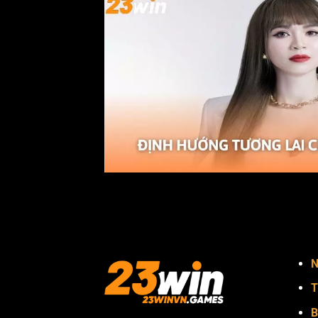
N
T
B