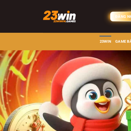
Chuyển
đến
ĐĂNG N
nội
dung
23WIN
GAME B