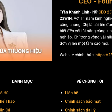
CEO - Foun
Trần Khánh Linh
- Nữ
CEO 2
23WIN
. Với 11 năm kinh nghi
công chúng. Chị là cái tên đ
biết đến với tài năng cùng k
nghiệp. Chỉ trong vòng vài nă
đơn vị lên một tầm cao mới.
Website chính thức:
https://
DANH MỤC
VỀ CHÚNG TÔI
ổ Hũ
Liên hệ
hể Thao
Chính sách bảo mật
ắn Cá
Chính sách đại lý