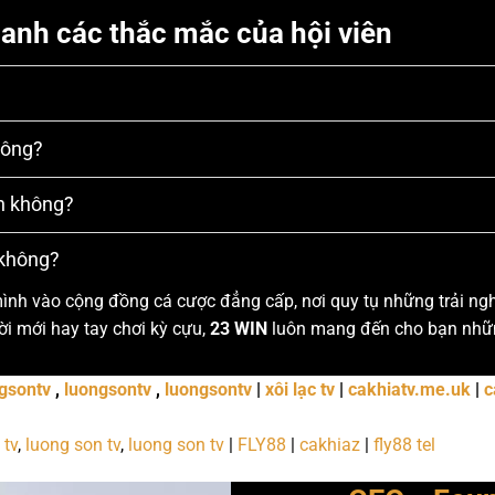
anh các thắc mắc của hội viên
hông?
àn không?
 không?
nh vào cộng đồng cá cược đẳng cấp, nơi quy tụ những trải nghiệ
i mới hay tay chơi kỳ cựu,
23 WIN
luôn mang đến cho bạn những
gsontv
,
luongsontv
,
luongsontv
|
xôi lạc tv
|
cakhiatv.me.uk
|
c
 tv
,
luong son tv
,
luong son tv
|
FLY88
|
cakhiaz
|
fly88 tel