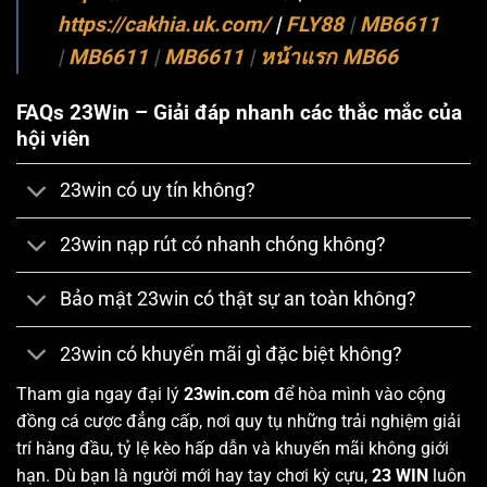
https://cakhia.uk.com/
|
FLY88
|
MB6611
|
MB6611
|
MB6611
|
หน้าแรก MB66
FAQs 23Win – Giải đáp nhanh các thắc mắc của
hội viên
23win có uy tín không?
23win nạp rút có nhanh chóng không?
Bảo mật 23win có thật sự an toàn không?
23win có khuyến mãi gì đặc biệt không?
Tham gia ngay đại lý
23win.com
để hòa mình vào cộng
đồng cá cược đẳng cấp, nơi quy tụ những trải nghiệm giải
trí hàng đầu, tỷ lệ kèo hấp dẫn và khuyến mãi không giới
hạn. Dù bạn là người mới hay tay chơi kỳ cựu,
23 WIN
luôn