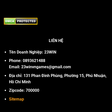
LIÊN HỆ
Tên Doanh Nghiệp: 23WIN
Phone: 0893621488
Email: 23winvngames@gmail.com
Địa chỉ: 131 Phan Đình Phùng, Phường 15, Phú Nhuận,
Hồ Chí Minh
Zipcode: 700000
Sitemap