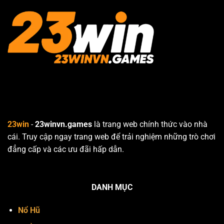
23win
-
23winvn.games
là trang web chính thức vào nhà
cái. Truy cập ngay trang web để trải nghiệm những trò chơi
đẳng cấp và các ưu đãi hấp dẫn.
DANH MỤC
Nổ Hũ