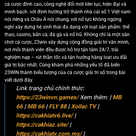
cá cược đỉnh cao, công nghệ đổi mới liên tục, hiện đại và
minh bạch. với định hướng trở thành nhà cái số 1 Việt nam
nói riêng và Châu Á nói chung, với nổ lực không ngừng
nghỉ xây dựng hệ sinh thái đa dạng với loạt sản phẩm: thể
thao, casino, bắn cá, đá gà và nổ hũ. Không chỉ là một sân
chơi cá cược, 23win xây dựng cộng đồng giải trí văn minh,
nơi mỗi thành viên đều được hỗ trợ tận tâm 24/7, trải
nghiệm nạp – rút thần tốc và tận hưởng hàng loạt ưu đãi
giá trị bậc nhất. Cùng khám phá những yếu tố đã biến
23WIN thành biểu tượng của cá cược giải trí số trong bài
viết dưới đây.
Link trang chủ chính thức:
https://23winvn.games/
Xem thêm:
|
MB
66
|
MB 66
|
FLY 88
|
Xoilac TV
|
https://cakhiatv6.live/
|
https://cakhiaz.site/
|
https://cakhiatv.com.mx/
|