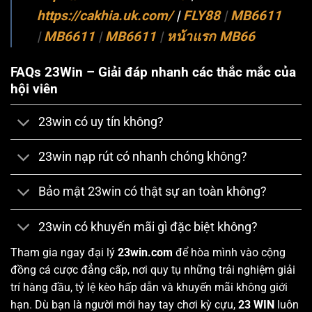
https://cakhia.uk.com/
|
FLY88
|
MB6611
|
MB6611
|
MB6611
|
หน้าแรก MB66
FAQs 23Win – Giải đáp nhanh các thắc mắc của
hội viên
23win có uy tín không?
23win nạp rút có nhanh chóng không?
Bảo mật 23win có thật sự an toàn không?
23win có khuyến mãi gì đặc biệt không?
Tham gia ngay đại lý
23win.com
để hòa mình vào cộng
đồng cá cược đẳng cấp, nơi quy tụ những trải nghiệm giải
trí hàng đầu, tỷ lệ kèo hấp dẫn và khuyến mãi không giới
hạn. Dù bạn là người mới hay tay chơi kỳ cựu,
23 WIN
luôn