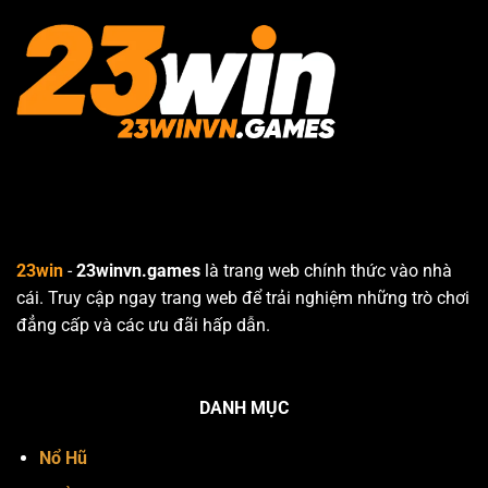
23win
-
23winvn.games
là trang web chính thức vào nhà
cái. Truy cập ngay trang web để trải nghiệm những trò chơi
đẳng cấp và các ưu đãi hấp dẫn.
DANH MỤC
Nổ Hũ