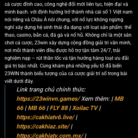
cá cược đỉnh cao, công nghệ đổi mới liên tục, hiện đại và
minh bạch. với định hướng trở thành nhà cái số 1 Việt nam
nói riêng và Châu Á nói chung, với nổ lực không ngừng
nghỉ xây dựng hệ sinh thái đa dạng với loạt sản phẩm: thể
thao, casino, bắn cá, đá gà và nổ hũ. Không chỉ là một sân
chơi cá cược, 23win xây dựng cộng đồng giải trí văn minh,
nơi mỗi thành viên đều được hỗ trợ tận tâm 24/7, trải
nghiệm nạp – rút thần tốc và tận hưởng hàng loạt ưu đãi
giá trị bậc nhất. Cùng khám phá những yếu tố đã biến
23WIN thành biểu tượng của cá cược giải trí số trong bài
viết dưới đây.
Link trang chủ chính thức:
https://23winvn.games/
Xem thêm:
|
MB
66
|
MB 66
|
FLY 88
|
Xoilac TV
|
https://cakhiatv6.live/
|
https://cakhiaz.site/
|
https://cakhiatv.com.mx/
|