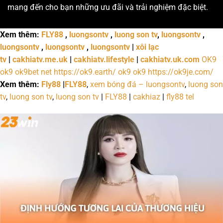
mang đến cho bạn những ưu đãi và trải nghiệm đặc biệt.
Xem thêm:
FLY88
,
luongsontv
,
luong son tv
,
luongsontv
,
luongsontv
,
luongsontv
,
luongsontv
|
xôi lạc
tv
|
cakhiatv.me.uk
|
cakhiatv.lifestyle
|
cakhiatv.uk.com
OK9
ok9
ok9bet net
https://ok9.earth/
ok9
ok9
https://ok9je.com/
Xem thêm:
Fly88
|
FLY88
,
xem bóng đá – luongsontv
,
luong son
tv
,
luong son tv
,
luong son tv
|
FLY88
|
cakhiaz
|
fly88 tel