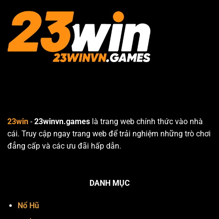
23win
-
23winvn.games
là trang web chính thức vào nhà
cái. Truy cập ngay trang web để trải nghiệm những trò chơi
đẳng cấp và các ưu đãi hấp dẫn.
DANH MỤC
Nổ Hũ