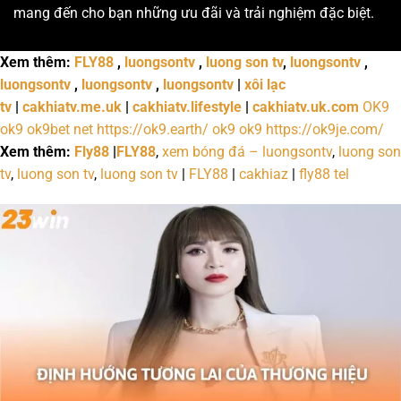
mang đến cho bạn những ưu đãi và trải nghiệm đặc biệt.
Xem thêm:
FLY88
,
luongsontv
,
luong son tv
,
luongsontv
,
luongsontv
,
luongsontv
,
luongsontv
|
xôi lạc
tv
|
cakhiatv.me.uk
|
cakhiatv.lifestyle
|
cakhiatv.uk.com
OK9
ok9
ok9bet net
https://ok9.earth/
ok9
ok9
https://ok9je.com/
Xem thêm:
Fly88
|
FLY88
,
xem bóng đá – luongsontv
,
luong son
tv
,
luong son tv
,
luong son tv
|
FLY88
|
cakhiaz
|
fly88 tel