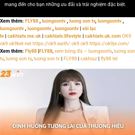
mang đến cho bạn những ưu đãi và trải nghiệm đặc biệt.
Xem thêm:
FLY88
,
luongsontv
,
luong son tv
,
luongsontv
,
luongsontv
,
luongsontv
,
luongsontv
|
xôi lạc
tv
|
cakhiatv.me.uk
|
cakhiatv.lifestyle
|
cakhiatv.uk.com
OK9
ok9
ok9bet net
https://ok9.earth/
ok9
ok9
https://ok9je.com/
Xem thêm:
Fly88
|
FLY88
,
xem bóng đá – luongsontv
,
luong son
tv
,
luong son tv
,
luong son tv
|
FLY88
|
cakhiaz
|
fly88 tel