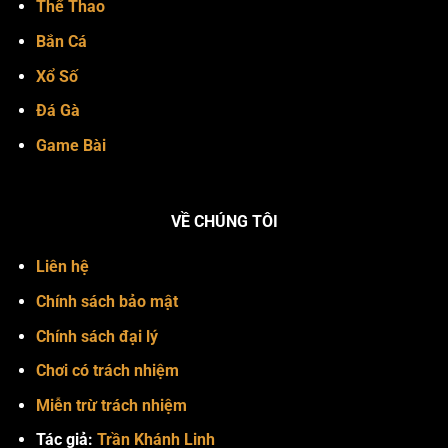
Thể Thao
Bắn Cá
Xổ Số
Đá Gà
Game Bài
VỀ CHÚNG TÔI
Liên hệ
Chính sách bảo mật
Chính sách đại lý
Chơi có trách nhiệm
Miễn trừ trách nhiệm
Tác giả:
Trần Khánh Linh