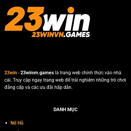
23win
-
23winvn.games
là trang web chính thức vào nhà
cái. Truy cập ngay trang web để trải nghiệm những trò chơi
đẳng cấp và các ưu đãi hấp dẫn.
DANH MỤC
Nổ Hũ