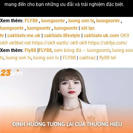
mang đến cho bạn những ưu đãi và trải nghiệm đặc biệt.
Xem thêm:
FLY88
,
luongsontv
,
luong son tv
,
luongsontv
,
luongsontv
,
luongsontv
,
luongsontv
|
xôi lạc
tv
|
cakhiatv.me.uk
|
cakhiatv.lifestyle
|
cakhiatv.uk.com
OK9
ok9
ok9bet net
https://ok9.earth/
ok9
ok9
https://ok9je.com/
Xem thêm:
Fly88
|
FLY88
,
xem bóng đá – luongsontv
,
luong son
tv
,
luong son tv
,
luong son tv
|
FLY88
|
cakhiaz
|
fly88 tel