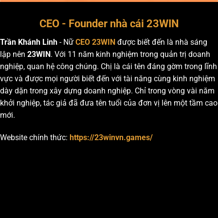
CEO - Founder nhà cái 23WIN
Trần Khánh Linh
- Nữ
CEO 23WIN
được biết đến là nhà sáng
lập nên
23WIN
. Với 11 năm kinh nghiệm trong quản trị doanh
nghiệp, quan hệ công chúng. Chị là cái tên đáng gờm trong lĩnh
vực và được mọi người biết đến với tài năng cùng kinh nghiệm
dày dặn trong xây dựng doanh nghiệp. Chỉ trong vòng vài năm
khởi nghiệp, tác giả đã đưa tên tuổi của đơn vị lên một tầm cao
mới.
Website chính thức:
https://23winvn.games/