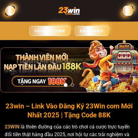
Chuyển
đến
nội
dung
ĐĂNG KÝ +188K
ĐĂNG NHẬP
23win – Link Vào Đăng Ký 23Win com Mới
Nhất 2025 | Tặng Code 88K
23WIN
là thiên đường của các trò chơi cá cược trực tuyến
đổi tiền thật hàng đầu 2025, nơi hội tự các trải nghiệm và