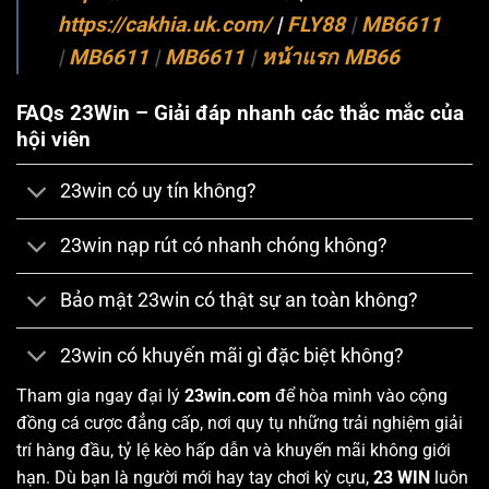
https://cakhia.uk.com/
|
FLY88
|
MB6611
|
MB6611
|
MB6611
|
หน้าแรก MB66
FAQs 23Win – Giải đáp nhanh các thắc mắc của
hội viên
23win có uy tín không?
23win nạp rút có nhanh chóng không?
Bảo mật 23win có thật sự an toàn không?
23win có khuyến mãi gì đặc biệt không?
Tham gia ngay đại lý
23win.com
để hòa mình vào cộng
đồng cá cược đẳng cấp, nơi quy tụ những trải nghiệm giải
trí hàng đầu, tỷ lệ kèo hấp dẫn và khuyến mãi không giới
hạn. Dù bạn là người mới hay tay chơi kỳ cựu,
23 WIN
luôn