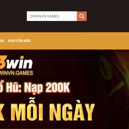
ẪN
KHUYẾN MÃI