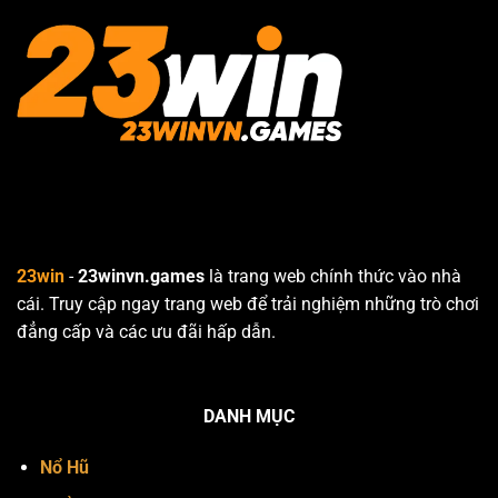
23win
-
23winvn.games
là trang web chính thức vào nhà
cái. Truy cập ngay trang web để trải nghiệm những trò chơi
đẳng cấp và các ưu đãi hấp dẫn.
DANH MỤC
Nổ Hũ