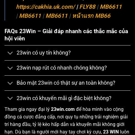
https://cakhia.uk.com/
|
FLY88
|
MB6611
|
MB6611
|
MB6611
|
หน้าแรก MB66
FAQs 23Win – Giải đáp nhanh các thắc mắc của
hội viên
23win có uy tín không?
23win nạp rút có nhanh chóng không?
Bảo mật 23win có thật sự an toàn không?
23win có khuyến mãi gì đặc biệt không?
Tham gia ngay đại lý
23win.com
để hòa mình vào cộng
đồng cá cược đẳng cấp, nơi quy tụ những trải nghiệm giải
trí hàng đầu, tỷ lệ kèo hấp dẫn và khuyến mãi không giới
hạn. Dù bạn là người mới hay tay chơi kỳ cựu,
23 WIN
luôn