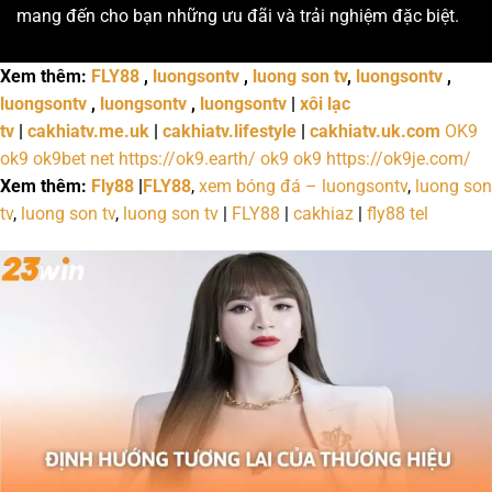
mang đến cho bạn những ưu đãi và trải nghiệm đặc biệt.
Xem thêm:
FLY88
,
luongsontv
,
luong son tv
,
luongsontv
,
luongsontv
,
luongsontv
,
luongsontv
|
xôi lạc
tv
|
cakhiatv.me.uk
|
cakhiatv.lifestyle
|
cakhiatv.uk.com
OK9
ok9
ok9bet net
https://ok9.earth/
ok9
ok9
https://ok9je.com/
Xem thêm:
Fly88
|
FLY88
,
xem bóng đá – luongsontv
,
luong son
tv
,
luong son tv
,
luong son tv
|
FLY88
|
cakhiaz
|
fly88 tel