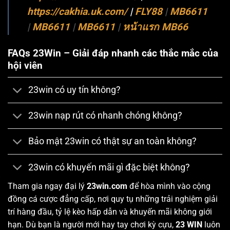
https://cakhia.uk.com/
|
FLY88
|
MB6611
|
MB6611
|
MB6611
|
หน้าแรก MB66
FAQs 23Win – Giải đáp nhanh các thắc mắc của
hội viên
23win có uy tín không?
23win nạp rút có nhanh chóng không?
Bảo mật 23win có thật sự an toàn không?
23win có khuyến mãi gì đặc biệt không?
Tham gia ngay đại lý
23win.com
để hòa mình vào cộng
đồng cá cược đẳng cấp, nơi quy tụ những trải nghiệm giải
trí hàng đầu, tỷ lệ kèo hấp dẫn và khuyến mãi không giới
hạn. Dù bạn là người mới hay tay chơi kỳ cựu,
23 WIN
luôn