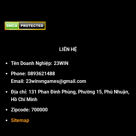
LIÊN HỆ
Tên Doanh Nghiệp: 23WIN
Phone: 0893621488
Email: 23winvngames@gmail.com
Địa chỉ: 131 Phan Đình Phùng, Phường 15, Phú Nhuận,
Hồ Chí Minh
Zipcode: 700000
Sitemap