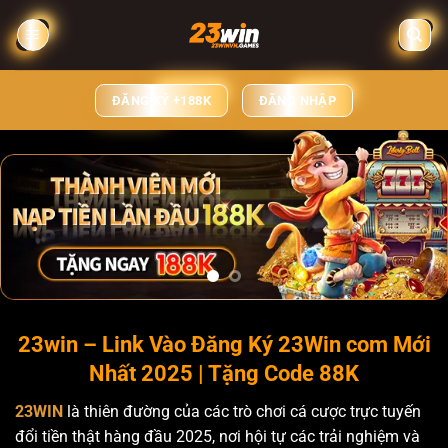
Chuyển
đến
nội
dung
ĐĂNG KÝ +188K
ĐĂNG NHẬP
23win – Link Vào Đăng Ký 23Win com Mới
Nhất 2025 | Tặng Code 88K
23WIN
là thiên đường của các trò chơi cá cược trực tuyến
đổi tiền thật hàng đầu 2025, nơi hội tự các trải nghiệm và