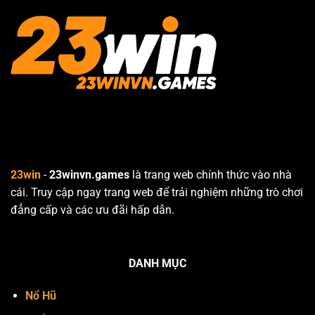
23win
-
23winvn.games
là trang web chính thức vào nhà
cái. Truy cập ngay trang web để trải nghiệm những trò chơi
đẳng cấp và các ưu đãi hấp dẫn.
DANH MỤC
Nổ Hũ