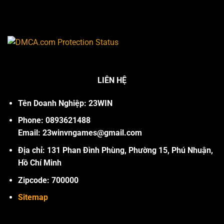
LIÊN HỆ
Tên Doanh Nghiệp: 23WIN
Phone: 0893621488
Email: 23winvngames@gmail.com
Địa chỉ: 131 Phan Đình Phùng, Phường 15, Phú Nhuận,
Hồ Chí Minh
Zipcode: 700000
Sitemap