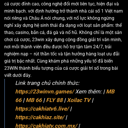
cá cược đỉnh cao, công nghệ đổi mới liên tục, hiện đại và
minh bạch. với định hướng trở thành nhà cái số 1 Việt nam
nói riêng và Châu Á nói chung, với nổ lực không ngừng
nghỉ xây dựng hệ sinh thái đa dạng với loạt sản phẩm: thể
thao, casino, bắn cá, đá gà và nổ hũ. Không chỉ là một sân
chơi cá cược, 23win xây dựng cộng đồng giải trí văn minh,
nơi mỗi thành viên đều được hỗ trợ tận tâm 24/7, trải
nghiệm nạp – rút thần tốc và tận hưởng hàng loạt ưu đãi
giá trị bậc nhất. Cùng khám phá những yếu tố đã biến
23WIN thành biểu tượng của cá cược giải trí số trong bài
viết dưới đây.
Link trang chủ chính thức:
https://23winvn.games/
Xem thêm:
|
MB
66
|
MB 66
|
FLY 88
|
Xoilac TV
|
https://cakhiatv6.live/
|
https://cakhiaz.site/
|
https://cakhiatv.com.mx/
|