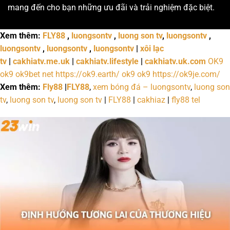
mang đến cho bạn những ưu đãi và trải nghiệm đặc biệt.
Xem thêm:
FLY88
,
luongsontv
,
luong son tv
,
luongsontv
,
luongsontv
,
luongsontv
,
luongsontv
|
xôi lạc
tv
|
cakhiatv.me.uk
|
cakhiatv.lifestyle
|
cakhiatv.uk.com
OK9
ok9
ok9bet net
https://ok9.earth/
ok9
ok9
https://ok9je.com/
Xem thêm:
Fly88
|
FLY88
,
xem bóng đá – luongsontv
,
luong son
tv
,
luong son tv
,
luong son tv
|
FLY88
|
cakhiaz
|
fly88 tel