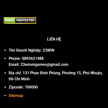
LIÊN HỆ
Tên Doanh Nghiệp: 23WIN
Phone: 0893621488
Email: 23winvngames@gmail.com
Địa chỉ: 131 Phan Đình Phùng, Phường 15, Phú Nhuận,
Hồ Chí Minh
Zipcode: 700000
Sitemap