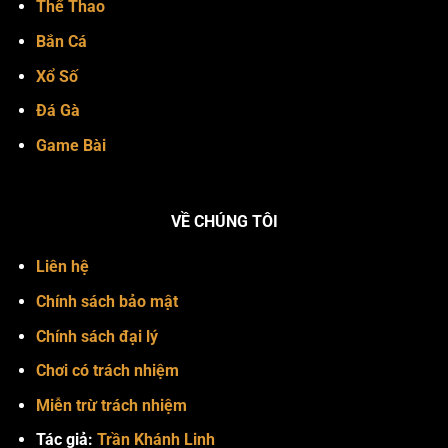
Thể Thao
Bắn Cá
Xổ Số
Đá Gà
Game Bài
VỀ CHÚNG TÔI
Liên hệ
Chính sách bảo mật
Chính sách đại lý
Chơi có trách nhiệm
Miễn trừ trách nhiệm
Tác giả:
Trần Khánh Linh