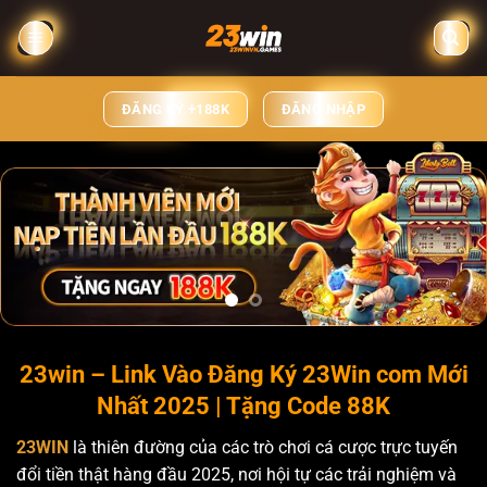
Chuyển
đến
nội
dung
ĐĂNG KÝ +188K
ĐĂNG NHẬP
23win – Link Vào Đăng Ký 23Win com Mới
Nhất 2025 | Tặng Code 88K
23WIN
là thiên đường của các trò chơi cá cược trực tuyến
đổi tiền thật hàng đầu 2025, nơi hội tự các trải nghiệm và