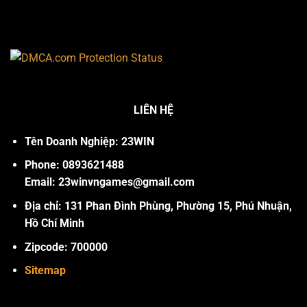
LIÊN HỆ
Tên Doanh Nghiệp: 23WIN
Phone: 0893621488
Email: 23winvngames@gmail.com
Địa chỉ: 131 Phan Đình Phùng, Phường 15, Phú Nhuận,
Hồ Chí Minh
Zipcode: 700000
Sitemap