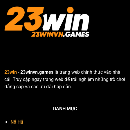
23win
-
23winvn.games
là trang web chính thức vào nhà
cái. Truy cập ngay trang web để trải nghiệm những trò chơi
đẳng cấp và các ưu đãi hấp dẫn.
DANH MỤC
Nổ Hũ