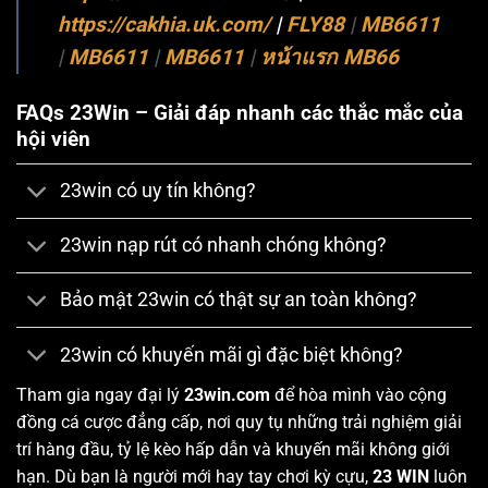
https://cakhia.uk.com/
|
FLY88
|
MB6611
|
MB6611
|
MB6611
|
หน้าแรก MB66
FAQs 23Win – Giải đáp nhanh các thắc mắc của
hội viên
23win có uy tín không?
23win nạp rút có nhanh chóng không?
Bảo mật 23win có thật sự an toàn không?
23win có khuyến mãi gì đặc biệt không?
Tham gia ngay đại lý
23win.com
để hòa mình vào cộng
đồng cá cược đẳng cấp, nơi quy tụ những trải nghiệm giải
trí hàng đầu, tỷ lệ kèo hấp dẫn và khuyến mãi không giới
hạn. Dù bạn là người mới hay tay chơi kỳ cựu,
23 WIN
luôn