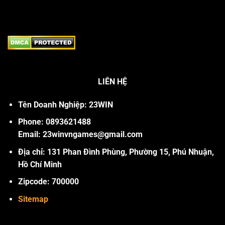
LIÊN HỆ
Tên Doanh Nghiệp: 23WIN
Phone: 0893621488
Email: 23winvngames@gmail.com
Địa chỉ: 131 Phan Đình Phùng, Phường 15, Phú Nhuận,
Hồ Chí Minh
Zipcode: 700000
Sitemap