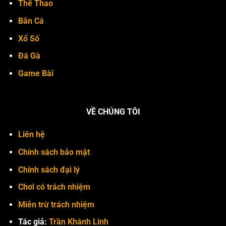
Thể Thao
Bắn Cá
Xổ Số
Đá Gà
Game Bài
VỀ CHÚNG TÔI
Liên hệ
Chính sách bảo mật
Chính sách đại lý
Chơi có trách nhiệm
Miễn trừ trách nhiệm
Tác giả:
Trần Khánh Linh