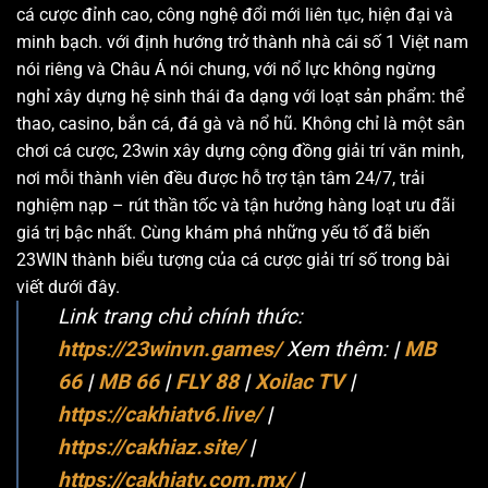
cá cược đỉnh cao, công nghệ đổi mới liên tục, hiện đại và
minh bạch. với định hướng trở thành nhà cái số 1 Việt nam
nói riêng và Châu Á nói chung, với nổ lực không ngừng
nghỉ xây dựng hệ sinh thái đa dạng với loạt sản phẩm: thể
thao, casino, bắn cá, đá gà và nổ hũ. Không chỉ là một sân
chơi cá cược, 23win xây dựng cộng đồng giải trí văn minh,
nơi mỗi thành viên đều được hỗ trợ tận tâm 24/7, trải
nghiệm nạp – rút thần tốc và tận hưởng hàng loạt ưu đãi
giá trị bậc nhất. Cùng khám phá những yếu tố đã biến
23WIN thành biểu tượng của cá cược giải trí số trong bài
viết dưới đây.
Link trang chủ chính thức:
https://23winvn.games/
Xem thêm:
|
MB
66
|
MB 66
|
FLY 88
|
Xoilac TV
|
https://cakhiatv6.live/
|
https://cakhiaz.site/
|
https://cakhiatv.com.mx/
|