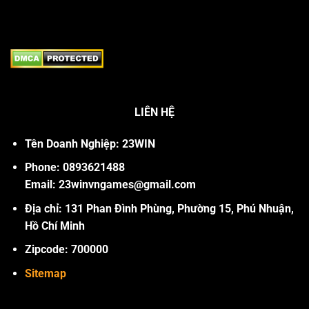
LIÊN HỆ
Tên Doanh Nghiệp: 23WIN
Phone: 0893621488
Email: 23winvngames@gmail.com
Địa chỉ: 131 Phan Đình Phùng, Phường 15, Phú Nhuận,
Hồ Chí Minh
Zipcode: 700000
Sitemap