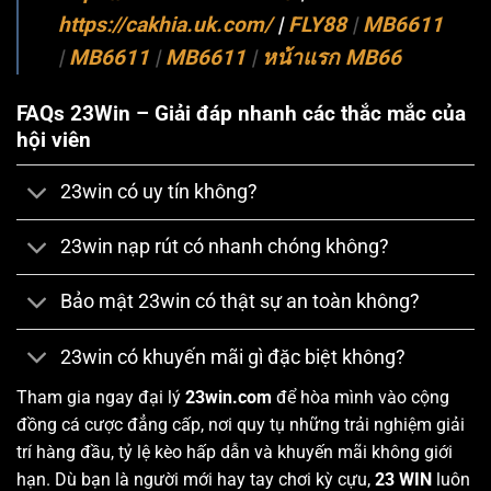
https://cakhia.uk.com/
|
FLY88
|
MB6611
|
MB6611
|
MB6611
|
หน้าแรก MB66
FAQs 23Win – Giải đáp nhanh các thắc mắc của
hội viên
23win có uy tín không?
23win nạp rút có nhanh chóng không?
Bảo mật 23win có thật sự an toàn không?
23win có khuyến mãi gì đặc biệt không?
Tham gia ngay đại lý
23win.com
để hòa mình vào cộng
đồng cá cược đẳng cấp, nơi quy tụ những trải nghiệm giải
trí hàng đầu, tỷ lệ kèo hấp dẫn và khuyến mãi không giới
hạn. Dù bạn là người mới hay tay chơi kỳ cựu,
23 WIN
luôn