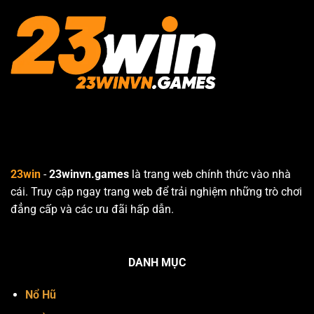
23win
-
23winvn.games
là trang web chính thức vào nhà
cái. Truy cập ngay trang web để trải nghiệm những trò chơi
đẳng cấp và các ưu đãi hấp dẫn.
DANH MỤC
Nổ Hũ