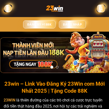
Chuyển
đến
nội
dung
ĐĂNG KÝ +188K
ĐĂNG NHẬP
23win – Link Vào Đăng Ký 23Win com Mới
Nhất 2025 | Tặng Code 88K
23WIN
là thiên đường của các trò chơi cá cược trực tuyến
đổi tiền thật hàng đầu 2025, nơi hội tự các trải nghiệm và