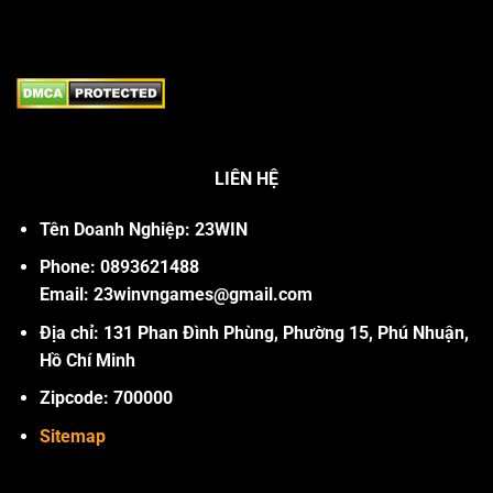
LIÊN HỆ
Tên Doanh Nghiệp: 23WIN
Phone: 0893621488
Email: 23winvngames@gmail.com
Địa chỉ: 131 Phan Đình Phùng, Phường 15, Phú Nhuận,
Hồ Chí Minh
Zipcode: 700000
Sitemap