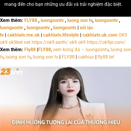
mang đến cho bạn những ưu đãi và trải nghiệm đặc biệt.
Xem thêm:
FLY88
,
luongsontv
,
luong son tv
,
luongsontv
,
luongsontv
,
luongsontv
,
luongsontv
|
xôi lạc
tv
|
cakhiatv.me.uk
|
cakhiatv.lifestyle
|
cakhiatv.uk.com
OK9
ok9
ok9bet net
https://ok9.earth/
ok9
ok9
https://ok9je.com/
Xem thêm:
Fly88
|
FLY88
,
xem bóng đá – luongsontv
,
luong son
tv
,
luong son tv
,
luong son tv
|
FLY88
|
cakhiaz
|
fly88 tel