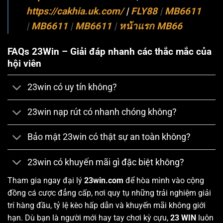
https://cakhia.uk.com/
|
FLY88
|
MB6611
|
MB6611
|
MB6611
|
หน้าแรก MB66
FAQs 23Win – Giải đáp nhanh các thắc mắc của
hội viên
23win có uy tín không?
23win nạp rút có nhanh chóng không?
Bảo mật 23win có thật sự an toàn không?
23win có khuyến mãi gì đặc biệt không?
Tham gia ngay đại lý
23win.com
để hòa mình vào cộng
đồng cá cược đẳng cấp, nơi quy tụ những trải nghiệm giải
trí hàng đầu, tỷ lệ kèo hấp dẫn và khuyến mãi không giới
hạn. Dù bạn là người mới hay tay chơi kỳ cựu,
23 WIN
luôn