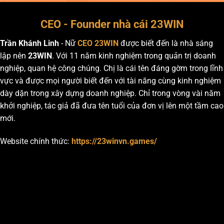
CEO - Founder nhà cái 23WIN
Trần Khánh Linh
- Nữ
CEO 23WIN
được biết đến là nhà sáng
lập nên
23WIN
. Với 11 năm kinh nghiệm trong quản trị doanh
nghiệp, quan hệ công chúng. Chị là cái tên đáng gờm trong lĩnh
vực và được mọi người biết đến với tài năng cùng kinh nghiệm
dày dặn trong xây dựng doanh nghiệp. Chỉ trong vòng vài năm
khởi nghiệp, tác giả đã đưa tên tuổi của đơn vị lên một tầm cao
mới.
Website chính thức:
https://23winvn.games/