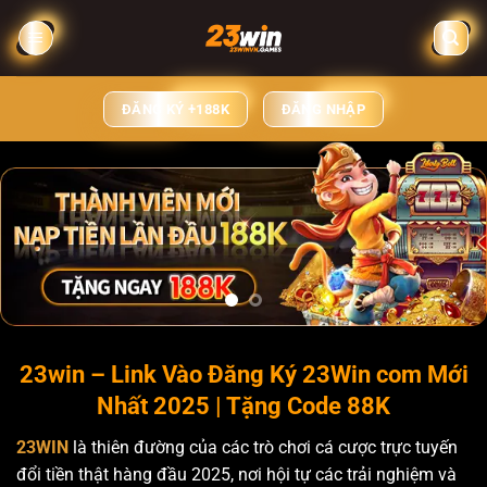
Chuyển
đến
nội
dung
ĐĂNG KÝ +188K
ĐĂNG NHẬP
23win – Link Vào Đăng Ký 23Win com Mới
Nhất 2025 | Tặng Code 88K
23WIN
là thiên đường của các trò chơi cá cược trực tuyến
đổi tiền thật hàng đầu 2025, nơi hội tự các trải nghiệm và