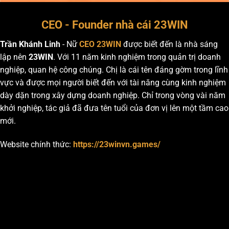
CEO - Founder nhà cái 23WIN
Trần Khánh Linh
- Nữ
CEO 23WIN
được biết đến là nhà sáng
lập nên
23WIN
. Với 11 năm kinh nghiệm trong quản trị doanh
nghiệp, quan hệ công chúng. Chị là cái tên đáng gờm trong lĩnh
vực và được mọi người biết đến với tài năng cùng kinh nghiệm
dày dặn trong xây dựng doanh nghiệp. Chỉ trong vòng vài năm
khởi nghiệp, tác giả đã đưa tên tuổi của đơn vị lên một tầm cao
mới.
Website chính thức:
https://23winvn.games/