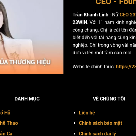
CEO - Foun
Trần Khánh Linh
- Nữ
CEO 2
23WIN
. Với 11 năm kinh nghi
công chúng. Chị là cái tên đ
biết đến với tài năng cùng k
nghiệp. Chỉ trong vòng vài nă
đơn vị lên một tầm cao mới.
Website chính thức:
https://
DANH MỤC
VỀ CHÚNG TÔI
ổ Hũ
Liên hệ
hể Thao
Chính sách bảo mật
ắn Cá
Chính sách đại lý