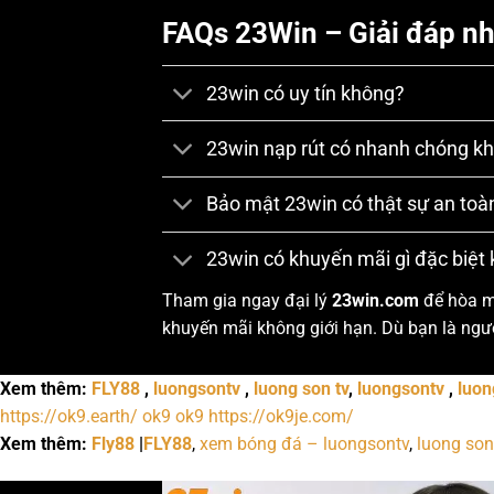
FAQs 23Win – Giải đáp nh
23win có uy tín không?
23win nạp rút có nhanh chóng k
Bảo mật 23win có thật sự an to
23win có khuyến mãi gì đặc biệt
Tham gia ngay đại lý
23win.com
để hòa mì
khuyến mãi không giới hạn. Dù bạn là ngườ
Xem thêm:
FLY88
,
luongsontv
,
luong son tv
,
luongsontv
,
luon
https://ok9.earth/
ok9
ok9
https://ok9je.com/
Xem thêm:
Fly88
|
FLY88
,
xem bóng đá – luongsontv
,
luong son