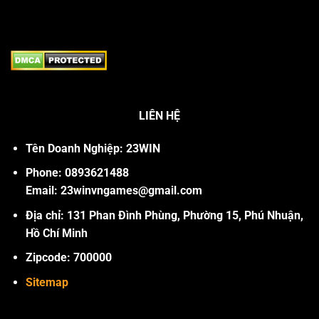
LIÊN HỆ
Tên Doanh Nghiệp: 23WIN
Phone: 0893621488
Email: 23winvngames@gmail.com
Địa chỉ: 131 Phan Đình Phùng, Phường 15, Phú Nhuận,
Hồ Chí Minh
Zipcode: 700000
Sitemap