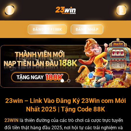
Chuyển
đến
nội
dung
ĐĂNG KÝ +188K
ĐĂNG NHẬP
23win – Link Vào Đăng Ký 23Win com Mới
Nhất 2025 | Tặng Code 88K
23WIN
là thiên đường của các trò chơi cá cược trực tuyến
đổi tiền thật hàng đầu 2025, nơi hội tự các trải nghiệm và