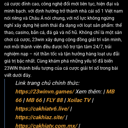
cá cược đỉnh cao, công nghệ đổi mới liên tục, hiện đại và
minh bạch. với định hướng trở thành nhà cái số 1 Việt nam
nói riêng và Châu Á nói chung, với nổ lực không ngừng
nghỉ xây dựng hệ sinh thái đa dạng với loạt sản phẩm: thể
thao, casino, bắn cá, đá gà và nổ hũ. Không chỉ là một sân
chơi cá cược, 23win xây dựng cộng đồng giải trí văn minh,
nơi mỗi thành viên đều được hỗ trợ tận tâm 24/7, trải
nghiệm nạp – rút thần tốc và tận hưởng hàng loạt ưu đãi
giá trị bậc nhất. Cùng khám phá những yếu tố đã biến
23WIN thành biểu tượng của cá cược giải trí số trong bài
viết dưới đây.
Link trang chủ chính thức:
https://23winvn.games/
Xem thêm:
|
MB
66
|
MB 66
|
FLY 88
|
Xoilac TV
|
https://cakhiatv6.live/
|
https://cakhiaz.site/
|
https://cakhiatv.com.mx/
|