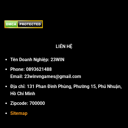
LIÊN HỆ
Tên Doanh Nghiệp: 23WIN
Phone: 0893621488
Email: 23winvngames@gmail.com
Địa chỉ: 131 Phan Đình Phùng, Phường 15, Phú Nhuận,
Hồ Chí Minh
Zipcode: 700000
Sitemap