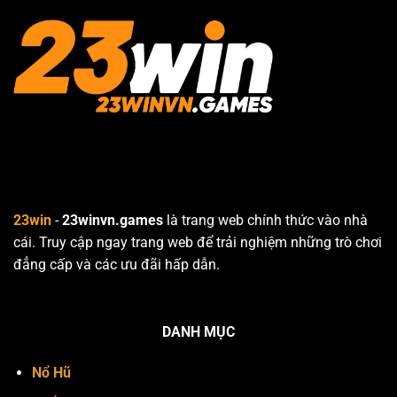
23win
-
23winvn.games
là trang web chính thức vào nhà
cái. Truy cập ngay trang web để trải nghiệm những trò chơi
đẳng cấp và các ưu đãi hấp dẫn.
DANH MỤC
Nổ Hũ