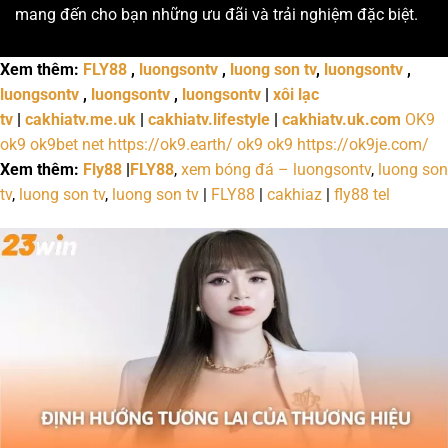
mang đến cho bạn những ưu đãi và trải nghiệm đặc biệt.
Xem thêm:
FLY88
,
luongsontv
,
luong son tv
,
luongsontv
,
luongsontv
,
luongsontv
,
luongsontv
|
xôi lạc
tv
|
cakhiatv.me.uk
|
cakhiatv.lifestyle
|
cakhiatv.uk.com
OK9
ok9
ok9bet net
https://ok9.earth/
ok9
ok9
https://ok9je.com/
Xem thêm:
Fly88
|
FLY88
,
xem bóng đá – luongsontv
,
luong son
tv
,
luong son tv
,
luong son tv
|
FLY88
|
cakhiaz
|
fly88 tel