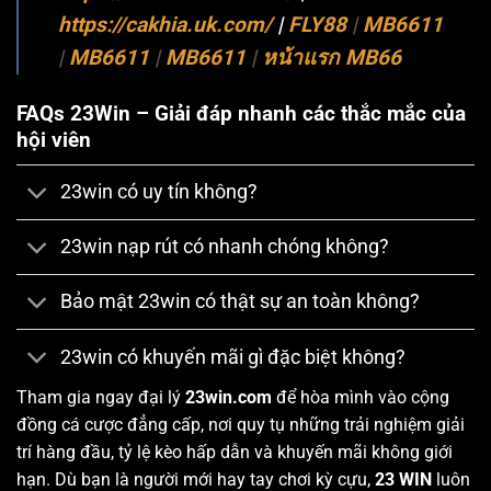
https://cakhia.uk.com/
|
FLY88
|
MB6611
|
MB6611
|
MB6611
|
หน้าแรก MB66
FAQs 23Win – Giải đáp nhanh các thắc mắc của
hội viên
23win có uy tín không?
23win nạp rút có nhanh chóng không?
Bảo mật 23win có thật sự an toàn không?
23win có khuyến mãi gì đặc biệt không?
Tham gia ngay đại lý
23win.com
để hòa mình vào cộng
đồng cá cược đẳng cấp, nơi quy tụ những trải nghiệm giải
trí hàng đầu, tỷ lệ kèo hấp dẫn và khuyến mãi không giới
hạn. Dù bạn là người mới hay tay chơi kỳ cựu,
23 WIN
luôn