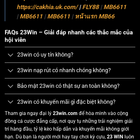
https://cakhia.uk.com/
|
FLY88
|
MB6611
|
MB6611
|
MB6611
|
หน้าแรก MB66
FAQs 23Win – Giải đáp nhanh các thắc mắc của
hội viên
23win có uy tín không?
23win nạp rút có nhanh chóng không?
Bảo mật 23win có thật sự an toàn không?
23win có khuyến mãi gì đặc biệt không?
Tham gia ngay đại lý
23win.com
để hòa mình vào cộng
đồng cá cược đẳng cấp, nơi quy tụ những trải nghiệm giải
trí hàng đầu, tỷ lệ kèo hấp dẫn và khuyến mãi không giới
hạn. Dù bạn là người mới hay tay chơi kỳ cựu,
23 WIN
luôn