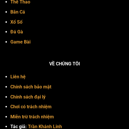
Thể Thao
Bắn Cá
Xổ Số
Đá Gà
Game Bài
VỀ CHÚNG TÔI
Liên hệ
Chính sách bảo mật
Chính sách đại lý
Chơi có trách nhiệm
Miễn trừ trách nhiệm
Tác giả:
Trần Khánh Linh