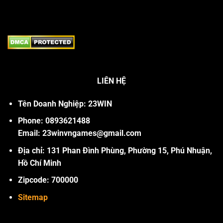
LIÊN HỆ
Tên Doanh Nghiệp: 23WIN
Phone: 0893621488
Email: 23winvngames@gmail.com
Địa chỉ: 131 Phan Đình Phùng, Phường 15, Phú Nhuận,
Hồ Chí Minh
Zipcode: 700000
Sitemap