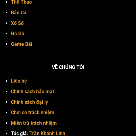
Thể Thao
Bắn Cá
Xổ Số
Đá Gà
Game Bài
VỀ CHÚNG TÔI
Liên hệ
Chính sách bảo mật
Chính sách đại lý
Chơi có trách nhiệm
Miễn trừ trách nhiệm
Tác giả:
Trần Khánh Linh