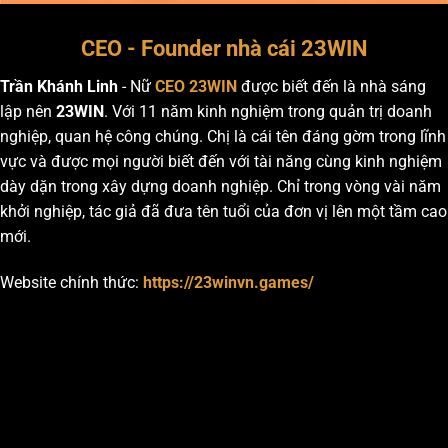
CEO - Founder nhà cái 23WIN
Trần Khánh Linh
- Nữ
CEO 23WIN
được biết đến là nhà sáng
lập nên
23WIN
. Với 11 năm kinh nghiệm trong quản trị doanh
nghiệp, quan hệ công chúng. Chị là cái tên đáng gờm trong lĩnh
vực và được mọi người biết đến với tài năng cùng kinh nghiệm
dày dặn trong xây dựng doanh nghiệp. Chỉ trong vòng vài năm
khởi nghiệp, tác giả đã đưa tên tuổi của đơn vị lên một tầm cao
mới.
Website chính thức:
https://23winvn.games/