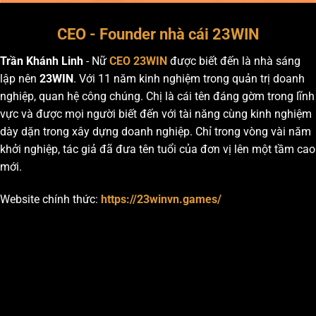
CEO - Founder nhà cái 23WIN
Trần Khánh Linh
- Nữ
CEO 23WIN
được biết đến là nhà sáng
lập nên
23WIN
. Với 11 năm kinh nghiệm trong quản trị doanh
nghiệp, quan hệ công chúng. Chị là cái tên đáng gờm trong lĩnh
vực và được mọi người biết đến với tài năng cùng kinh nghiệm
dày dặn trong xây dựng doanh nghiệp. Chỉ trong vòng vài năm
khởi nghiệp, tác giả đã đưa tên tuổi của đơn vị lên một tầm cao
mới.
Website chính thức:
https://23winvn.games/