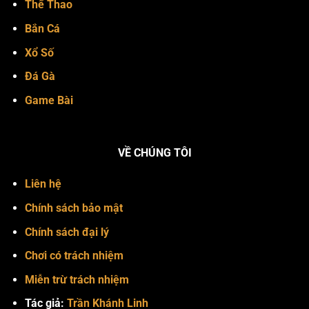
Thể Thao
Bắn Cá
Xổ Số
Đá Gà
Game Bài
VỀ CHÚNG TÔI
Liên hệ
Chính sách bảo mật
Chính sách đại lý
Chơi có trách nhiệm
Miễn trừ trách nhiệm
Tác giả:
Trần Khánh Linh