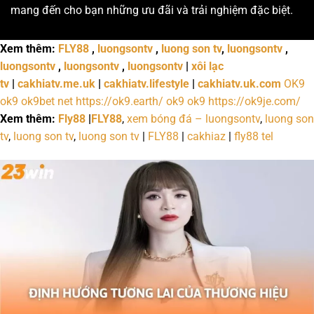
mang đến cho bạn những ưu đãi và trải nghiệm đặc biệt.
Xem thêm:
FLY88
,
luongsontv
,
luong son tv
,
luongsontv
,
luongsontv
,
luongsontv
,
luongsontv
|
xôi lạc
tv
|
cakhiatv.me.uk
|
cakhiatv.lifestyle
|
cakhiatv.uk.com
OK9
ok9
ok9bet net
https://ok9.earth/
ok9
ok9
https://ok9je.com/
Xem thêm:
Fly88
|
FLY88
,
xem bóng đá – luongsontv
,
luong son
tv
,
luong son tv
,
luong son tv
|
FLY88
|
cakhiaz
|
fly88 tel