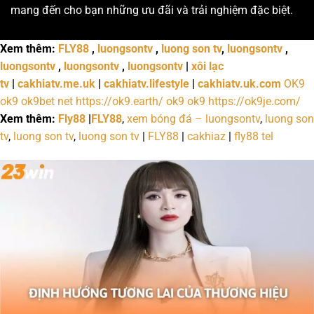
mang đến cho bạn những ưu đãi và trải nghiệm đặc biệt.
Xem thêm:
FLY88
,
luongsontv
,
luong son tv
,
luongsontv
,
luongsontv
,
luongsontv
,
luongsontv
|
xôi lạc
tv
|
cakhiatv.me.uk
|
cakhiatv.lifestyle
|
cakhiatv.uk.com
OK9
ok9
ok9bet net
https://ok9.earth/
ok9
ok9
https://ok9je.com/
Xem thêm:
Fly88
|
FLY88
,
xem bóng đá – luongsontv
,
luong son
tv
,
luong son tv
,
luong son tv
|
FLY88
|
cakhiaz
|
fly88 tel