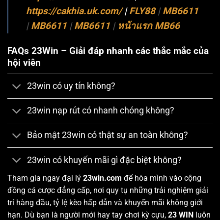
https://cakhia.uk.com/
|
FLY88
|
MB6611
|
MB6611
|
MB6611
|
หน้าแรก MB66
FAQs 23Win – Giải đáp nhanh các thắc mắc của
hội viên
23win có uy tín không?
23win nạp rút có nhanh chóng không?
Bảo mật 23win có thật sự an toàn không?
23win có khuyến mãi gì đặc biệt không?
Tham gia ngay đại lý
23win.com
để hòa mình vào cộng
đồng cá cược đẳng cấp, nơi quy tụ những trải nghiệm giải
trí hàng đầu, tỷ lệ kèo hấp dẫn và khuyến mãi không giới
hạn. Dù bạn là người mới hay tay chơi kỳ cựu,
23 WIN
luôn