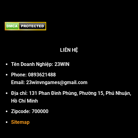
LIÊN HỆ
Tên Doanh Nghiệp: 23WIN
Phone: 0893621488
Email: 23winvngames@gmail.com
Địa chỉ: 131 Phan Đình Phùng, Phường 15, Phú Nhuận,
Hồ Chí Minh
Zipcode: 700000
Sitemap