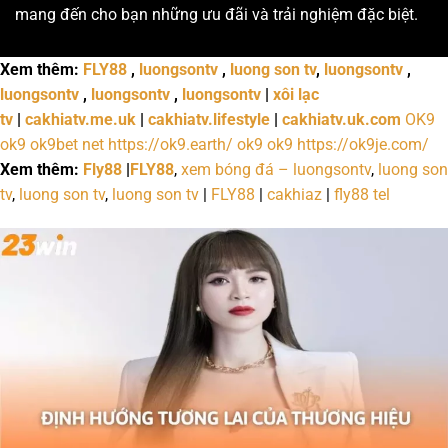
mang đến cho bạn những ưu đãi và trải nghiệm đặc biệt.
Xem thêm:
FLY88
,
luongsontv
,
luong son tv
,
luongsontv
,
luongsontv
,
luongsontv
,
luongsontv
|
xôi lạc
tv
|
cakhiatv.me.uk
|
cakhiatv.lifestyle
|
cakhiatv.uk.com
OK9
ok9
ok9bet net
https://ok9.earth/
ok9
ok9
https://ok9je.com/
Xem thêm:
Fly88
|
FLY88
,
xem bóng đá – luongsontv
,
luong son
tv
,
luong son tv
,
luong son tv
|
FLY88
|
cakhiaz
|
fly88 tel