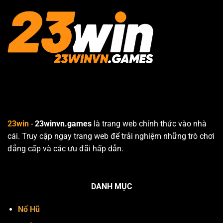
23win
-
23winvn.games
là trang web chính thức vào nhà
cái. Truy cập ngay trang web để trải nghiệm những trò chơi
đẳng cấp và các ưu đãi hấp dẫn.
DANH MỤC
Nổ Hũ