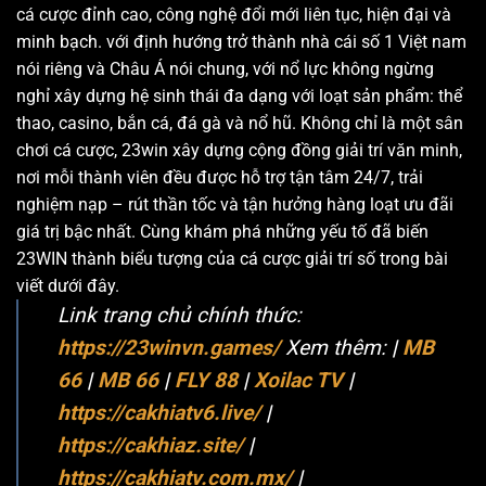
cá cược đỉnh cao, công nghệ đổi mới liên tục, hiện đại và
minh bạch. với định hướng trở thành nhà cái số 1 Việt nam
nói riêng và Châu Á nói chung, với nổ lực không ngừng
nghỉ xây dựng hệ sinh thái đa dạng với loạt sản phẩm: thể
thao, casino, bắn cá, đá gà và nổ hũ. Không chỉ là một sân
chơi cá cược, 23win xây dựng cộng đồng giải trí văn minh,
nơi mỗi thành viên đều được hỗ trợ tận tâm 24/7, trải
nghiệm nạp – rút thần tốc và tận hưởng hàng loạt ưu đãi
giá trị bậc nhất. Cùng khám phá những yếu tố đã biến
23WIN thành biểu tượng của cá cược giải trí số trong bài
viết dưới đây.
Link trang chủ chính thức:
https://23winvn.games/
Xem thêm:
|
MB
66
|
MB 66
|
FLY 88
|
Xoilac TV
|
https://cakhiatv6.live/
|
https://cakhiaz.site/
|
https://cakhiatv.com.mx/
|