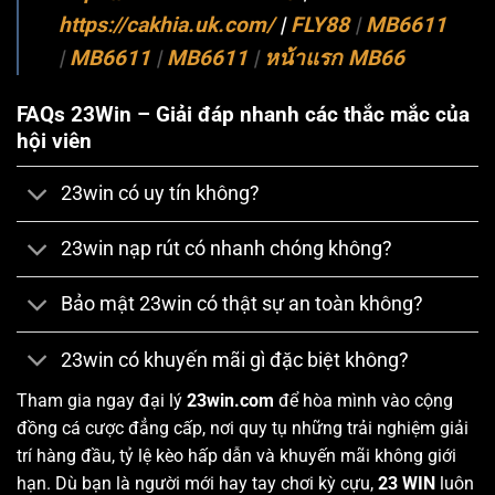
https://cakhia.uk.com/
|
FLY88
|
MB6611
|
MB6611
|
MB6611
|
หน้าแรก MB66
FAQs 23Win – Giải đáp nhanh các thắc mắc của
hội viên
23win có uy tín không?
23win nạp rút có nhanh chóng không?
Bảo mật 23win có thật sự an toàn không?
23win có khuyến mãi gì đặc biệt không?
Tham gia ngay đại lý
23win.com
để hòa mình vào cộng
đồng cá cược đẳng cấp, nơi quy tụ những trải nghiệm giải
trí hàng đầu, tỷ lệ kèo hấp dẫn và khuyến mãi không giới
hạn. Dù bạn là người mới hay tay chơi kỳ cựu,
23 WIN
luôn