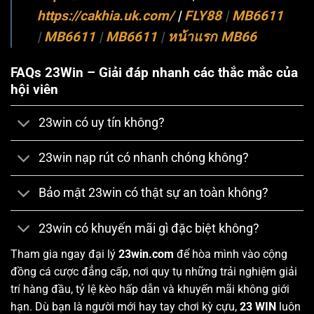
https://cakhia.uk.com/
|
FLY88
|
MB6611
|
MB6611
|
MB6611
|
หน้าแรก MB66
FAQs 23Win – Giải đáp nhanh các thắc mắc của
hội viên
23win có uy tín không?
23win nạp rút có nhanh chóng không?
Bảo mật 23win có thật sự an toàn không?
23win có khuyến mãi gì đặc biệt không?
Tham gia ngay đại lý
23win.com
để hòa mình vào cộng
đồng cá cược đẳng cấp, nơi quy tụ những trải nghiệm giải
trí hàng đầu, tỷ lệ kèo hấp dẫn và khuyến mãi không giới
hạn. Dù bạn là người mới hay tay chơi kỳ cựu,
23 WIN
luôn