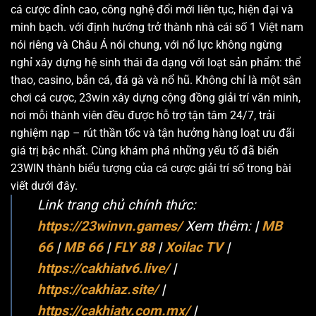
cá cược đỉnh cao, công nghệ đổi mới liên tục, hiện đại và
minh bạch. với định hướng trở thành nhà cái số 1 Việt nam
nói riêng và Châu Á nói chung, với nổ lực không ngừng
nghỉ xây dựng hệ sinh thái đa dạng với loạt sản phẩm: thể
thao, casino, bắn cá, đá gà và nổ hũ. Không chỉ là một sân
chơi cá cược, 23win xây dựng cộng đồng giải trí văn minh,
nơi mỗi thành viên đều được hỗ trợ tận tâm 24/7, trải
nghiệm nạp – rút thần tốc và tận hưởng hàng loạt ưu đãi
giá trị bậc nhất. Cùng khám phá những yếu tố đã biến
23WIN thành biểu tượng của cá cược giải trí số trong bài
viết dưới đây.
Link trang chủ chính thức:
https://23winvn.games/
Xem thêm:
|
MB
66
|
MB 66
|
FLY 88
|
Xoilac TV
|
https://cakhiatv6.live/
|
https://cakhiaz.site/
|
https://cakhiatv.com.mx/
|