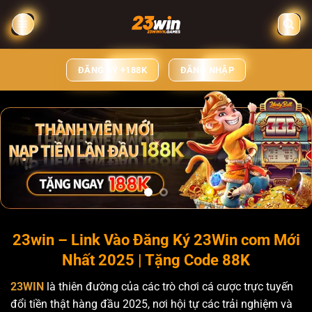
Chuyển
đến
nội
dung
ĐĂNG KÝ +188K
ĐĂNG NHẬP
23win – Link Vào Đăng Ký 23Win com Mới
Nhất 2025 | Tặng Code 88K
23WIN
là thiên đường của các trò chơi cá cược trực tuyến
đổi tiền thật hàng đầu 2025, nơi hội tự các trải nghiệm và