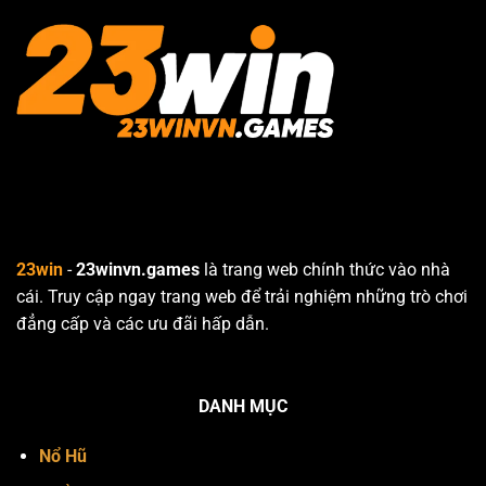
23win
-
23winvn.games
là trang web chính thức vào nhà
cái. Truy cập ngay trang web để trải nghiệm những trò chơi
đẳng cấp và các ưu đãi hấp dẫn.
DANH MỤC
Nổ Hũ