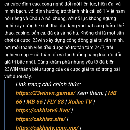
cá cược đỉnh cao, công nghệ đổi mới liên tục, hiện đại và
minh bạch. với định hướng trở thành nhà cái số 1 Việt nam
nói riêng và Châu Á nói chung, với nổ lực không ngừng
nghỉ xây dựng hệ sinh thái đa dạng với loạt sản phẩm: thể
thao, casino, bắn cá, đá gà và nổ hũ. Không chỉ là một sân
chơi cá cược, 23win xây dựng cộng đồng giải trí văn minh,
nơi mỗi thành viên đều được hỗ trợ tận tâm 24/7, trải
nghiệm nạp – rút thần tốc và tận hưởng hàng loạt ưu đãi
giá trị bậc nhất. Cùng khám phá những yếu tố đã biến
23WIN thành biểu tượng của cá cược giải trí số trong bài
viết dưới đây.
Link trang chủ chính thức:
https://23winvn.games/
Xem thêm:
|
MB
66
|
MB 66
|
FLY 88
|
Xoilac TV
|
https://cakhiatv6.live/
|
https://cakhiaz.site/
|
https://cakhiatv.com.mx/
|