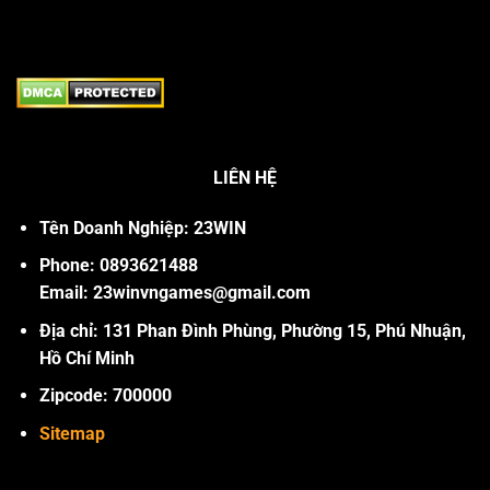
LIÊN HỆ
Tên Doanh Nghiệp: 23WIN
Phone: 0893621488
Email: 23winvngames@gmail.com
Địa chỉ: 131 Phan Đình Phùng, Phường 15, Phú Nhuận,
Hồ Chí Minh
Zipcode: 700000
Sitemap