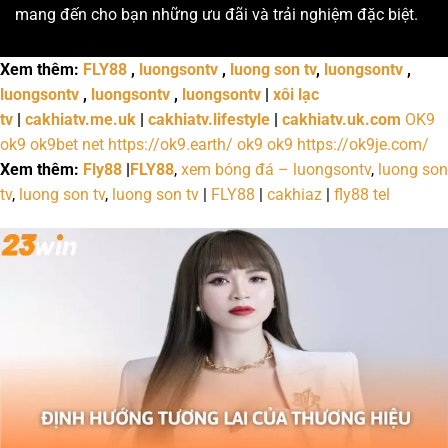
mang đến cho bạn những ưu đãi và trải nghiệm đặc biệt.
Xem thêm:
FLY88
,
luongsontv
,
luong son tv
,
luongsontv
,
luongsontv
,
luongsontv
,
luongsontv
|
xôi lạc
tv
|
cakhiatv.me.uk
|
cakhiatv.lifestyle
|
cakhiatv.uk.com
OK9
ok9
ok9bet net
https://ok9.earth/
ok9
ok9
https://ok9je.com/
Xem thêm:
Fly88
|
FLY88
,
xem bóng đá – luongsontv
,
luong son
tv
,
luong son tv
,
luong son tv
|
FLY88
|
cakhiaz
|
fly88 tel