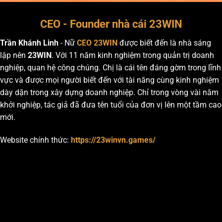
CEO - Founder nhà cái 23WIN
Trần Khánh Linh
- Nữ
CEO 23WIN
được biết đến là nhà sáng
lập nên
23WIN
. Với 11 năm kinh nghiệm trong quản trị doanh
nghiệp, quan hệ công chúng. Chị là cái tên đáng gờm trong lĩnh
vực và được mọi người biết đến với tài năng cùng kinh nghiệm
dày dặn trong xây dựng doanh nghiệp. Chỉ trong vòng vài năm
khởi nghiệp, tác giả đã đưa tên tuổi của đơn vị lên một tầm cao
mới.
Website chính thức:
https://23winvn.games/