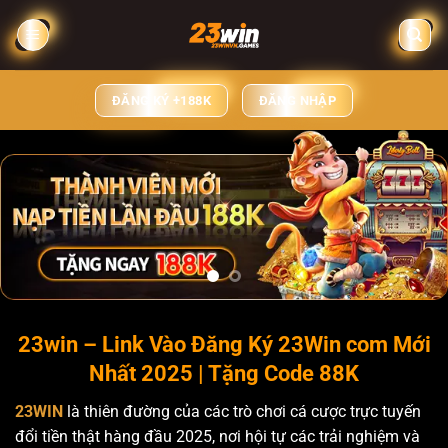
Chuyển
đến
nội
dung
ĐĂNG KÝ +188K
ĐĂNG NHẬP
23win – Link Vào Đăng Ký 23Win com Mới
Nhất 2025 | Tặng Code 88K
23WIN
là thiên đường của các trò chơi cá cược trực tuyến
đổi tiền thật hàng đầu 2025, nơi hội tự các trải nghiệm và