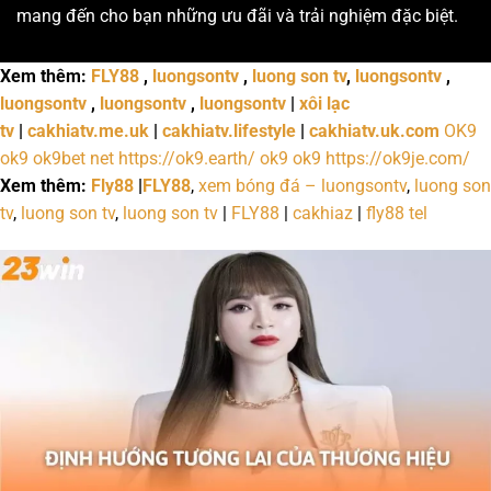
mang đến cho bạn những ưu đãi và trải nghiệm đặc biệt.
Xem thêm:
FLY88
,
luongsontv
,
luong son tv
,
luongsontv
,
luongsontv
,
luongsontv
,
luongsontv
|
xôi lạc
tv
|
cakhiatv.me.uk
|
cakhiatv.lifestyle
|
cakhiatv.uk.com
OK9
ok9
ok9bet net
https://ok9.earth/
ok9
ok9
https://ok9je.com/
Xem thêm:
Fly88
|
FLY88
,
xem bóng đá – luongsontv
,
luong son
tv
,
luong son tv
,
luong son tv
|
FLY88
|
cakhiaz
|
fly88 tel