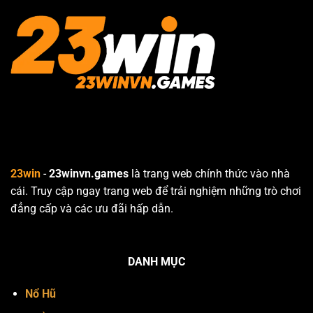
23win
-
23winvn.games
là trang web chính thức vào nhà
cái. Truy cập ngay trang web để trải nghiệm những trò chơi
đẳng cấp và các ưu đãi hấp dẫn.
DANH MỤC
Nổ Hũ