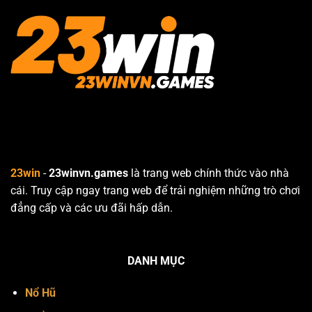
23win
-
23winvn.games
là trang web chính thức vào nhà
cái. Truy cập ngay trang web để trải nghiệm những trò chơi
đẳng cấp và các ưu đãi hấp dẫn.
DANH MỤC
Nổ Hũ