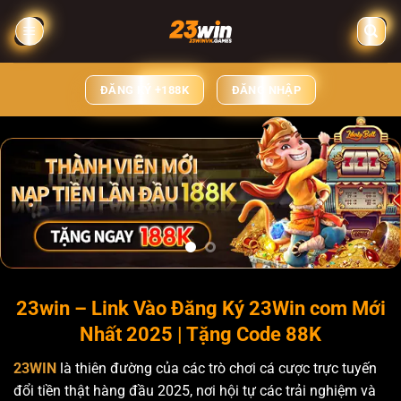
Chuyển
đến
nội
dung
ĐĂNG KÝ +188K
ĐĂNG NHẬP
23win – Link Vào Đăng Ký 23Win com Mới
Nhất 2025 | Tặng Code 88K
23WIN
là thiên đường của các trò chơi cá cược trực tuyến
đổi tiền thật hàng đầu 2025, nơi hội tự các trải nghiệm và