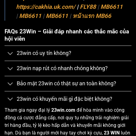
https://cakhia.uk.com/
|
FLY88
|
MB6611
|
MB6611
|
MB6611
|
หน้าแรก MB66
FAQs 23Win – Giải đáp nhanh các thắc mắc của
hội viên
23win có uy tín không?
23win nạp rút có nhanh chóng không?
Bảo mật 23win có thật sự an toàn không?
23win có khuyến mãi gì đặc biệt không?
Tham gia ngay đại lý
23win.com
để hòa mình vào cộng
đồng cá cược đẳng cấp, nơi quy tụ những trải nghiệm giải
trí hàng đầu, tỷ lệ kèo hấp dẫn và khuyến mãi không giới
hạn. Dù bạn là người mới hay tay chơi kỳ cựu,
23 WIN
luôn