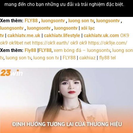
mang đến cho bạn những ưu đãi và trải nghiệm đặc biệt.
Xem thêm:
FLY88
,
luongsontv
,
luong son tv
,
luongsontv
,
luongsontv
,
luongsontv
,
luongsontv
|
xôi lạc
tv
|
cakhiatv.me.uk
|
cakhiatv.lifestyle
|
cakhiatv.uk.com
OK9
ok9
ok9bet net
https://ok9.earth/
ok9
ok9
https://ok9je.com/
Xem thêm:
Fly88
|
FLY88
,
xem bóng đá – luongsontv
,
luong son
tv
,
luong son tv
,
luong son tv
|
FLY88
|
cakhiaz
|
fly88 tel